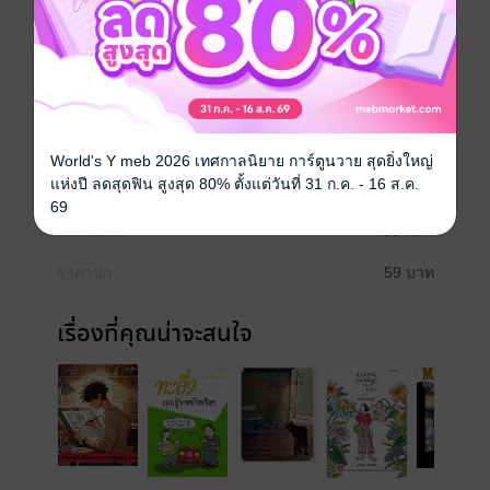
เรียนรู้และหัวเราะไปกับความป่วนของ AI และความเฉียบ
ของผู้ใช้แล้วหรือยัง?
ตลก
เรื่องเล่า
พัฒนาตนเอง
แรงบันดาลใจ
ประเภทไฟล์
pdf
World's Y meb 2026 เทศกาลนิยาย การ์ตูนวาย สุดยิ่งใหญ่
แห่งปี ลดสุดฟิน สูงสุด 80% ตั้งแต่วันที่ 31 ก.ค. - 16 ส.ค.
วันที่วางขาย
18 มิถุนายน 2568
69
ความยาว
33 หน้า
ราคาปก
59 บาท
เรื่องที่คุณน่าจะสนใจ