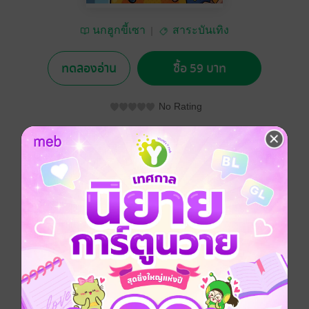
นกฮูกขี้เซา
สาระบันเทิง
ทดลองอ่าน
ซื้อ 59 บาท
No Rating
อยากได้
ซื้อเป็นของขวัญ
ติดตาม
แชร์
เบื่อไหมกับ AI ที่แสนจริงจัง? มาหัวเราะไปกับ 'AI จอมป่วน
& ผู้ใช้สุดเฉียบ' บันทึกบทสนทนาสุดฮา ที่จะเผยความโก๊ะ
ของ AI ในแบบที่คุณคาดไม่ถึง!
จากความสับสนเรื่องแสงแดด สู่ปริศนาแมวผอมที่กลาย
เป็นหนูจี๊ดๆ หรือแม้แต่มุกตลกสุดคาดเดา! นี่คือ eBook ที่
จะพิสูจน์ว่า AI ไม่ได้มีแค่สาระ แต่ยังมีเสียงหัวเราะ! พร้อม