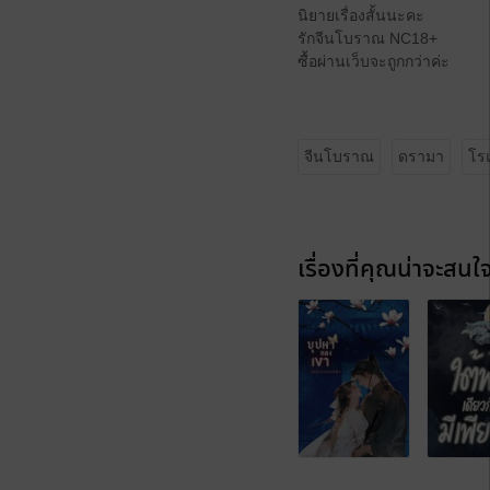
นิยายเรื่องสั้นนะคะ
รักจีนโบราณ NC18+
ซื้อผ่านเว็บจะถูกกว่าค่ะ
จีนโบราณ
ดรามา
โร
เรื่องที่คุณน่าจะสนใ