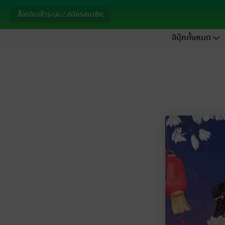
ล็อกอินเข้าระบบ / สมัครสมาชิก
อีบุ๊กทั้งหมด