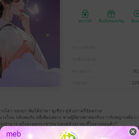
อยากได้
ซื้อเป็นของขวัญ
ติด
ประเภทไฟล์
วันที่วางขาย
ความยาว
91
ราคาปก
129
างไสว จอกสุราพิษได้นำพา ซูเซียว สู่ห้วงราตรีอันตราย
นางโลม กลับพบกับ หลี่เทียนหยาง ชายผู้มีดวงตาคมกริบราวกับพญาเหยี่ยว
 ผู้ทรงอำนาจ หรือจะฉุดกระชากนางลงสู่ห้วงราคะที่ไม่อาจถอนตัว?