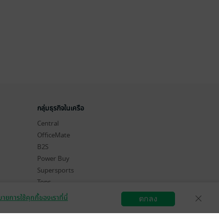
กลุ่มธุรกิจในเครือ
Central
OfficeMate
B2S
Power Buy
Supersports
Tops
Hytexts
ายการใช้คุกกี้ของเราที่นี่
ตกลง
สมัครขายอีบุ๊ก
วิธีการใช้งาน
ติดต่อเรา