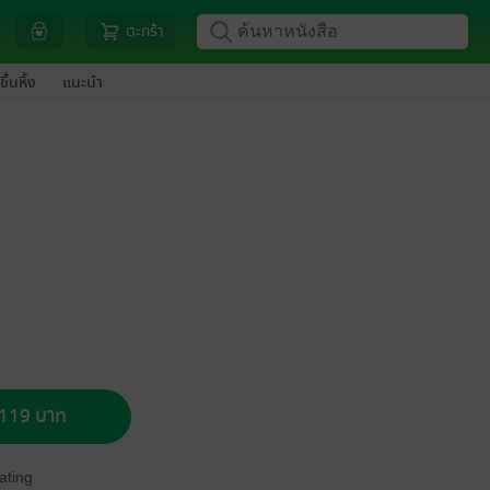
ตะกร้า
ขึ้นหิ้ง
แนะนำ
อ 119 บาท
ating