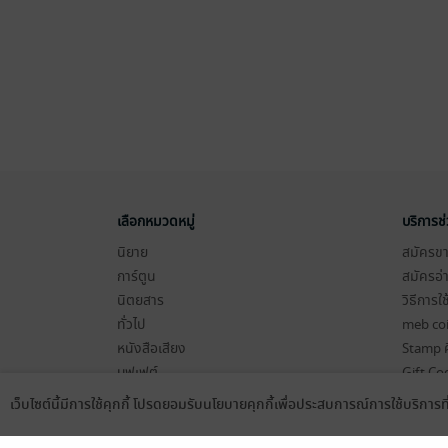
เลือกหมวดหมู่
บริการช
นิยาย
สมัครขาย
การ์ตูน
สมัครอ่
นิตยสาร
วิธีการใ
ทั่วไป
meb co
หนังสือเสียง
Stamp ค
บุฟเฟต์
Gift Co
เงื่อนไข
เว็บไซต์นี้มีการใช้คุกกี้ โปรดยอมรับนโยบายคุกกี้เพื่อประสบการณ์การใช้บริการ
Language
ดาวน์โหลดแอป
นโยบายค
แผนผังเ