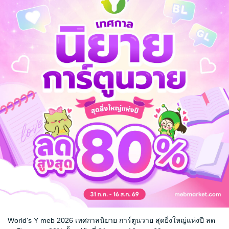
แมนติก
ย้อนยุค/พีเรียด
แก้แค้น
จ
World's Y meb 2026 เทศกาลนิยาย การ์ตูนวาย สุดยิ่งใหญ่แห่งปี ลด