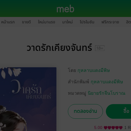
หน้าแรก
ขายดี
ใหม่มาแรง
มาใหม่
โปรโมชัน
ฟรีกระจาย
ฮิต
วาดรักเคียงจันทร์
โดย
กุหลาบแดงมีพิษ
สำนักพิมพ์
กุหลาบแดงมีพิษ
หมวดหมู่
นิยายรักจีนโบราณ
ทดลองอ่าน
ซื้
5.00
1 R