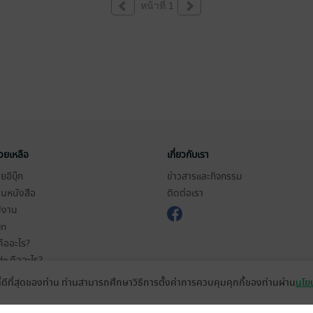
หน้าที่ 1
่วยเหลือ
เกี่ยวกับเรา
อีบุ๊ก
ข่าวสารและกิจกรรม
านหนังสือ
ติดต่อเรา
ช้งาน
in
ืออะไร?
de คืออะไร?
ในการใช้บริการ
ที่ดีที่สุดของท่าน ท่านสามารถศึกษาวิธีการตั้งค่าการควบคุมคุกกี้ของท่านผ่าน
นโยบ
วามเป็นส่วนตัว
ว็บไซต์