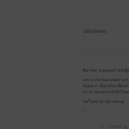
เปิด่ไม่ได้ครับ
0
ดีมากค่ะ ขอบคุณสำหรับผู
เพราะจริงๆหลวงพ่อท่านฯเม
น้อยมาก เมื่อเปรียบเที่ยบ
ธรรม และตระหนักถึงโทษทุ
ขอโมทนาสาธุด้วยค่ะ🙏
0
มีแล้ว -
Mild4066