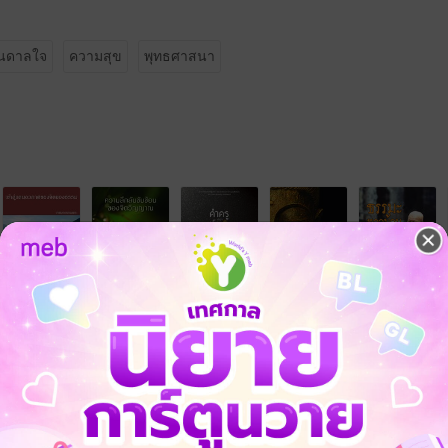
ันดาลใจ
ความสุข
พุทธศาสนา
จ