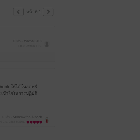
หน้าที่ 1
มีแล้ว -
Wichai5105
8 ก.ย. 2568
8:11 น.
Ebook ให้ได้โหลดฟรี
ละเข้าใจในการปฏิบัติ
มีแล้ว -
Srikeawfha Alpach
19 มิ.ย. 2568
6:30 น.