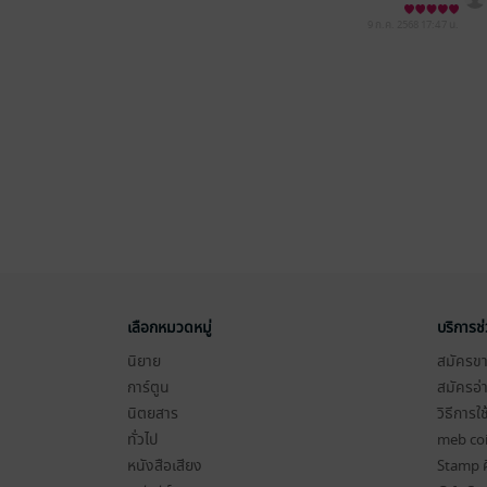
9 ก.ค. 2568
17:47 น.
เลือกหมวดหมู่
บริการช
นิยาย
สมัครขาย
การ์ตูน
สมัครอ่
นิตยสาร
วิธีการใ
ทั่วไป
meb co
หนังสือเสียง
Stamp ค