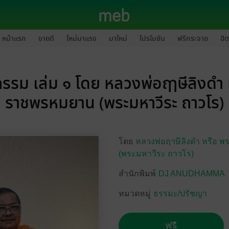
หน้าแรก
ขายดี
ใหม่มาแรง
มาใหม่
โปรโมชัน
ฟรีกระจาย
ฮิต
รม เล่ม ๑ โดย หลวงพ่อฤาษีลิงดำ 
ราชพรหมยาน (พระมหาวีระ ถาวโร)
โดย
หลวงพ่อฤาษีลิงดำ หรือ
(พระมหาวีระ ถาวโร)
สำนักพิมพ์
DJ ANUDHAMMA
หมวดหมู่
ธรรมะ/ปรัชญา
ฟรี