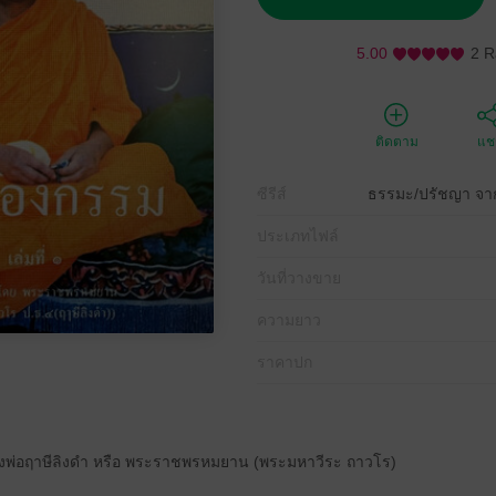
5.00
2 R
ติดตาม
แชร
ซีรีส์
ธรรมะ/ปรัชญา จ
ประเภทไฟล์
วันที่วางขาย
ความยาว
ราคาปก
งพ่อฤาษีลิงดำ หรือ พระราชพรหมยาน (พระมหาวีระ ถาวโร)