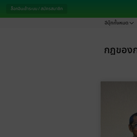
ล็อกอินเข้าระบบ / สมัครสมาชิก
อีบุ๊กทั้งหมด
กฎของกร