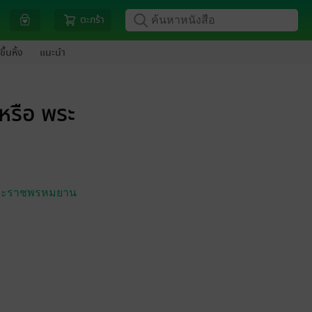
ตะกร้า
ขึ้นหิ้ง
แนะนำ
หรือ พระ
 พระราชพรหมยาน