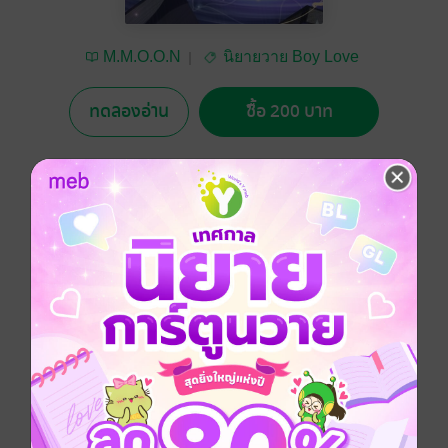
M.M.O.O.N
นิยายวาย Boy Love
/ Yaoi
ทดลองอ่าน
ซื้อ 200 บาท
5.00
1 Rating
อยากได้
ซื้อเป็นของขวัญ
ติดตาม
แชร์
จูดิธ ระบบลูกหมายเลข 0805 จะต้องลงไปทำภารกิจแทน
ระบบอาวุโส 04 ที่โลกหมายเลข 324 และยังเป็นโลกที่จู
ดิธกลัวที่สุดอีกด้วย!!
Boy love / Yaoi
ทะลุมิติ
แฟนตาซี
ซอมบี้