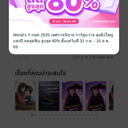
วันสิ้นโลก
ประเภทไฟล์
pdf, epub
(สารบัญ)
World's Y meb 2026 เทศกาลนิยาย การ์ตูนวาย สุดยิ่งใหญ่
วันที่วางขาย
20 มิถุนายน 2568
แห่งปี ลดสุดฟิน สูงสุด 80% ตั้งแต่วันที่ 31 ก.ค. - 16 ส.ค.
ความยาว
311 หน้า (≈ 72,854 คำ)
69
ราคาปก
219 บาท (ประหยัด 8%)
เรื่องที่คุณน่าจะสนใจ