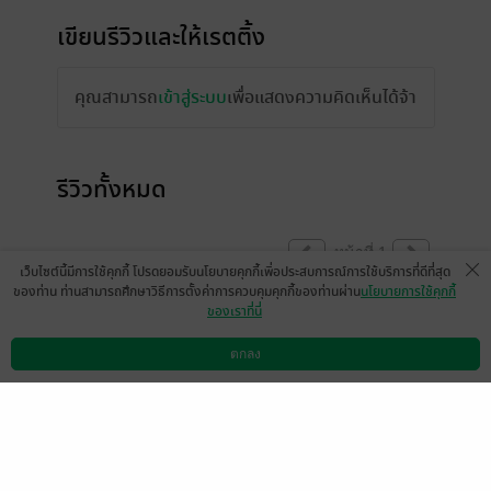
เขียนรีวิวและให้เรตติ้ง
คุณสามารถ
เข้าสู่ระบบ
เพื่อแสดงความคิดเห็นได้จ้า
รีวิวทั้งหมด
หน้าที่ 1
เว็บไซต์นี้มีการใช้คุกกี้ โปรดยอมรับนโยบายคุกกี้เพื่อประสบการณ์การใช้บริการที่ดีที่สุด
ของท่าน ท่านสามารถศึกษาวิธีการตั้งค่าการควบคุมคุกกี้ของท่านผ่าน
นโยบายการใช้คุกกี้
ของเราที่นี่
ทดลองอ่านแรกๆก็คิดว่าเรื่องน่าจะเรื่อยๆ มีปม
ให้ติดตามนิดหน่อย พอซื้อเท่านั้นแหละ ไม่คิด
ตกลง
ดาวน์โหลดแอป
วิธีการใช้งาน
ติดต่อเรา
ว่าจะทำเราตาบวมขนาดนี้ Q_Q แต่ยังดีที่จบ
แฮปปี้ฮีลใจขึ้นมาได้หน่อยนึง
ปล. มีคำผิด คำเกิน คำไม่ครบ หรือคำสลับแทบ
ทุกตอนเลยค่ะไรท์ มีโอกาสอยากให้ตรวจคำผิด
อีกสักรอบนะคะ