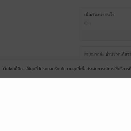
เนื้อเรื่องน่าสนใจ
1
สนุกมากค่ะ อ่านรวดเดียว
อ่านเพลินมากแปบๆจบ อยาก
เว็บไซต์นี้มีการใช้คุกกี้ โปรดยอมรับนโยบายคุกกี้เพื่อประสบการณ์การใช้บริการ
Language
ดาวน์โหลดแอป
(ได้รูปประกอบแล้วจุกกกก)
1
สนุกค่ะ ตลกดี พลอต เรื่อง
แล่ะ เพิ่งเห็น รูป รูป แ