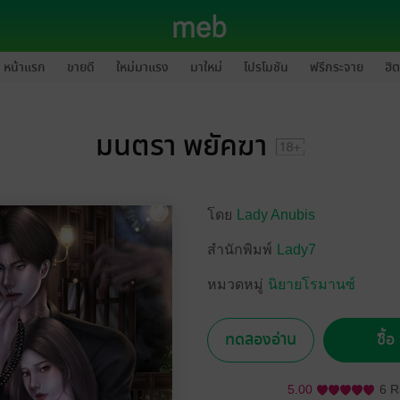
หน้าแรก
ขายดี
ใหม่มาแรง
มาใหม่
โปรโมชัน
ฟรีกระจาย
ฮิต
มนตรา พยัคฆา
โดย
Lady Anubis
สำนักพิมพ์
Lady7
หมวดหมู่
นิยายโรมานซ์
ทดลองอ่าน
ซื้
5.00
6 R