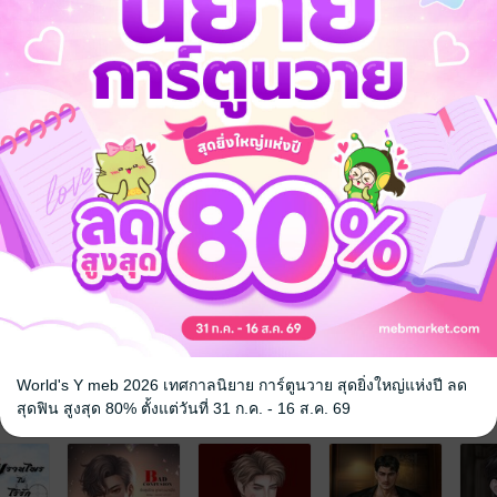
ายเป็นหญิงสาวสวยสะพรั่ง แต่เธอกลับเป็นฝันร้ายของบรรดาแฟนหนุ่มที่หว
บมีอันเป็นไป แต่ไม่ใช่กับต้น แฟนคนปัจจุบันที่อาศัยจังหวะลักพาตัวเธอขึ้น
กับอุบาย "ขอใส่ถุงยางได้ไหม"
เราเอาเธอได้หรือยัง หืม? ไปอยู่กับเรานะน้ำมนต์ เราจะเอาเธอทั้งวันทั้งคืน
ดกับสิ่งที่ยังค้างคาก่อนตาย เขาคือผู้นำพาสัมภเวสีตามเอาชีวิตของเธอ
ลาด ดวงเด็กทั้งสองมันผูกกันเรียบร้อยแล้ว ไอ้พยัคฆ์ดวงมันแข็งและแรงมาตั
ากรรมนายเวรและสัมภเวสีพวกนั้นได้"
ตร์
ผี / วิญญาณ
World's Y meb 2026 เทศกาลนิยาย การ์ตูนวาย สุดยิ่งใหญ่แห่งปี ลด
จ
สุดฟิน สูงสุด 80% ตั้งแต่วันที่ 31 ก.ค. - 16 ส.ค. 69