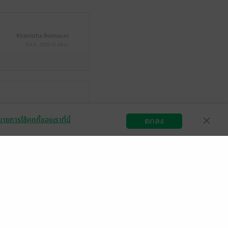
Khanittha Boonaum
5 ก.ย. 2568
13:46 น.
ายการใช้คุกกี้ของเราที่นี่
ตกลง
สมัครขายอีบุ๊ก
วิธีการใช้งาน
ติดต่อเรา
มีแล้ว -
Like7
2 ก.ค. 2568
12:47 น.
มีแล้ว -
SMILEIBEC