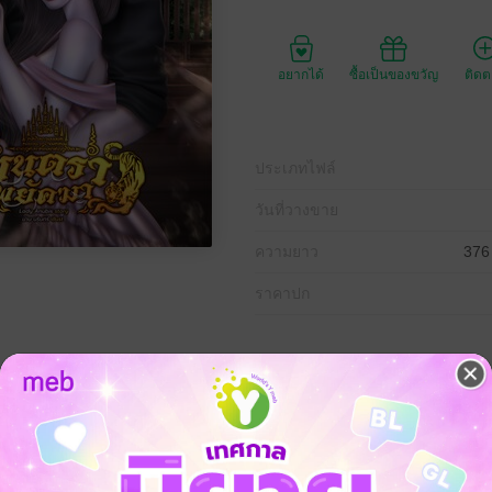
อยากได้
ซื้อเป็นของขวัญ
ติด
ประเภทไฟล์
วันที่วางขาย
ความยาว
376
ราคาปก
ูกกว่า ios ค่ะ ****
ี่ดวงถึงฆาตตั้งแต่ 7 ขวบ แต่กลับรอดมาได้เพราะเผลอไปผูกดวงเข้ากับเด็กชายพ
ก็หายไปเลยค่ะ พี่พยัคฆ์เป็นเจ้าบ่าวของหนูแล้ว เขาเลยกลัวพี่พยัคฆ์แน่ ๆ เลย 
ห้พี่พยัคฆ์ดูแลหนูแบบนี้ตลอดไปได้ไหมคะ"