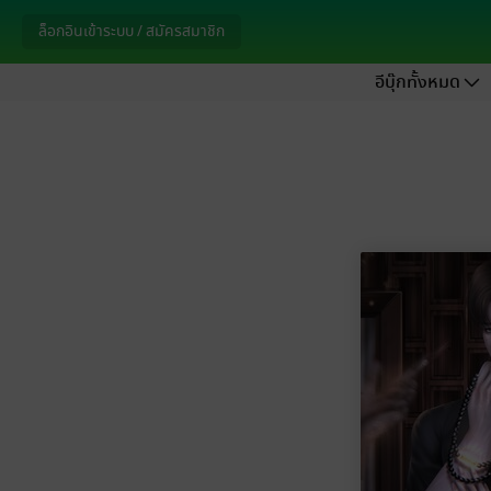
ล็อกอินเข้าระบบ / สมัครสมาชิก
อีบุ๊กทั้งหมด