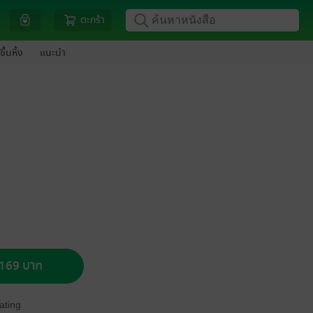
ตะกร้า
ขึ้นหิ้ง
แนะนำ
อ 169 บาท
ating