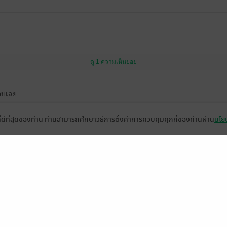
ดู 1 ความเห็นย่อย
จบเลย
ให้เรื่องยี้ยาวซักแสนคำ 5555
ที่ดีที่สุดของท่าน ท่านสามารถศึกษาวิธีการตั้งค่าการควบคุมคุกกี้ของท่านผ่าน
นโยบ
ดู 1 ความเห็นย่อย
ความเป็นความตาย แต่ ฟีลกู๊ด ซะงั้น อ่านไปยิ้มไป
ซ่บบบบบมากค่ะ ไรท์ เขิลลลลลลลล