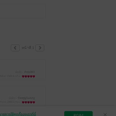
หน้าที่ 1
มีแล้ว -
Priss001
9 มิ.ย. 2568
4:32 น.
มีแล้ว -
SleepySunny
25 มิ.ย. 2568
4:10 น.
ายการใช้คุกกี้ของเราที่นี่
ตกลง