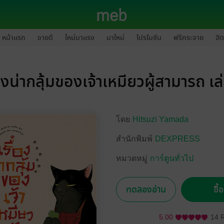
หน้าแรก
ขายดี
ใหม่มาแรง
มาใหม่
โปรโมชัน
ฟรีกระจาย
ฮิต
่องน่ากลุ้มของเจ้าเหมียวผู้สามารถ เล
โดย
Hitsuzi Yamada
สำนักพิมพ์
DEXPRESS
หมวดหมู่
การ์ตูนทั่วไป
ทดลองอ่าน
ซื้
5.00
14 