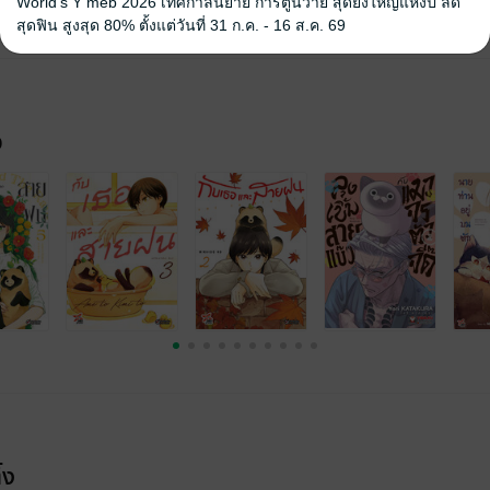
World's Y meb 2026 เทศกาลนิยาย การ์ตูนวาย สุดยิ่งใหญ่แห่งปี ลด
สุดฟิน สูงสุด 80% ตั้งแต่วันที่ 31 ก.ค. - 16 ส.ค. 69
จ
้ง