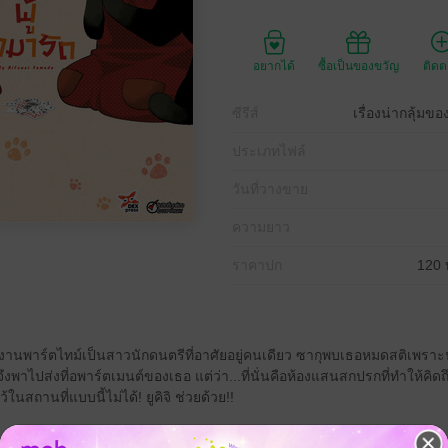
อยากได้
ซื้อเป็นของขวัญ
ติด
ซีรีส์
เรื่องน่ากลุ้มข
ประเภทไฟล์
วันที่วางขาย
ความยาว
ราคาปก
120 
กงานพาร์ตไทม์เป็นสาวนักดนตรีที่อาศัยอยู่คนเดียว ซากุพบเธอหมดสติเพร
จึงพาไปส่งที่อพาร์ตเมนต์ของเธอ แต่ว่า...ที่นั่นคือห้องแสนสกปรกที่ทำให้คิดถ
ในสถานที่แบบนี้ไม่ได้! ยูคิจิ ช่วยด้วย!!