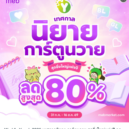
ตลก
โรแมนติก
สไลซ์ออฟไลฟ์
สัตว์/สัตว์เลี้ยง
 เชิญทางนี้!
ว็บไซต์สำนักพิมพ์ จะไม่มีขายโดย
รือติดต่อคนขายโดยตรงเลยจ้ะ