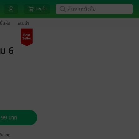
ตะกร้า
ขึ้นหิ้ง
แนะนำ
่ม 6
อ 99 บาท
Rating