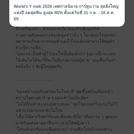
ใบหน้าลูกชายตัวเองไปด้วย
World's Y meb 2026 เทศกาลนิยาย การ์ตูนวาย สุดยิ่งใหญ่
"ฉันไม่เคยเห็นยัยมิ้มคุยกับหนุ่มแล้วยิ้มแบบนี้เลย ท่าทาง
แห่งปี ลดสุดฟิน สูงสุด 80% ตั้งแต่วันที่ 31 ก.ค. - 16 ส.ค.
คงคุยกันถูกคอตามประสาวหนุ่มสาวรุ่นเดียวกัน"
69
สองพ่อวางยาดูปฏิกิริยาผู้พันหนุ่มว่ามีอาการพอได้ลุ้นกัน
บ้างหรือเปล่า...ด้วยอยากเกี่ยวดองกับเพื่อนสนิท
สายตาดุดันมองร่างสองหนุ่มสาวนิ่ง ๆ ไม่เอ่ยอะไรออกมา
พยายามเก็บอาการของตัวเองไว้ไม่แสดงท่าทางให้พ่อตัว
ล่วงรู้ความคิด..
"อ่อยเก่ง เป็นตัวผู้ไว้ก่อนใช่มั้ยยัยเด็กบ้า รู้อย่างนี้กระแทก
ให้เดินไม่ได้ซะก็ดีจะไม่มีแรงมาอ่อยผู้ชาย" บ่นเสียงในลำ
คอนั่งนิ่ง ๆ ฟังผู้ใหญ่คุยกัน
...............................
"มองหน้าแอบนินทาผมในใจล่ะสิ" พูดขึ้นพร้อมจ้องหน้า
หวานใสดวงตาร้าย ๆ มองเค้าไม่เป็นมิตร
"ไม่ได้นินทาซะหน่อยด่าเลยล่ะ" พูดโพล่งออกไปแบบไม่ไว้
หน้าแรงมาแรงกลับไม่โกง
"เดี๋ยวได้ลากไปด่ากันบนเตียงซะดีมั้ย" เสียงกวน ๆ พูดออก
มาพร้อมส่งสายตาหื่นกระหายให้หญิงสาว
"ใครเค้าด่ากันบนเตียงเล่าลุง" สวนคืนใบหน้าแดงซ่าน