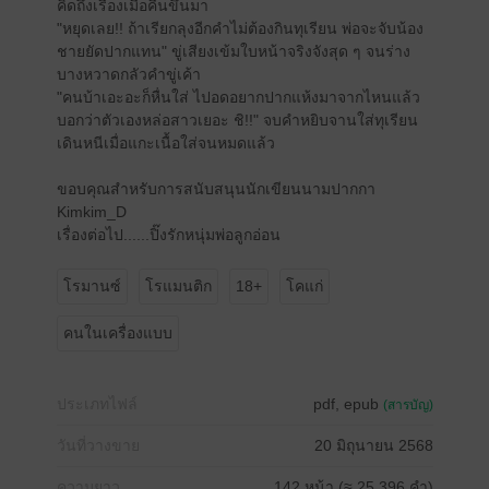
คิดถึงเรื่องเมื่อคืนขึ้นมา
"หยุดเลย!! ถ้าเรียกลุงอีกคำไม่ต้องกินทุเรียน พ่อจะจับน้อง
ชายยัดปากแทน" ขู่เสียงเข้มใบหน้าจริงจังสุด ๆ จนร่าง
บางหวาดกลัวคำขู่เค้า
"คนบ้าเอะอะก็หื่นใส่ ไปอดอยากปากแห้งมาจากไหนแล้ว
บอกว่าตัวเองหล่อสาวเยอะ ชิ!!" จบคำหยิบจานใส่ทุเรียน
เดินหนีเมื่อแกะเนื้อใส่จนหมดแล้ว
ขอบคุณสำหรับการสนับสนุนนักเขียนนามปากกา
Kimkim_D
เรื่องต่อไป......ปิ๊งรักหนุ่มพ่อลูกอ่อน
โรมานซ์
โรแมนติก
18+
โคแก่
คนในเครื่องแบบ
ประเภทไฟล์
pdf, epub
(สารบัญ)
วันที่วางขาย
20 มิถุนายน 2568
ความยาว
142 หน้า (≈ 25,396 คำ)