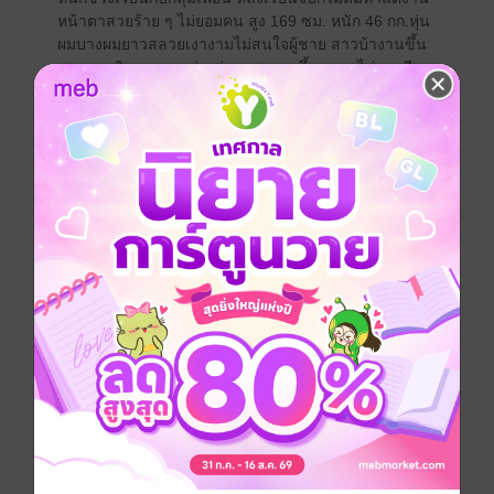
หน้าตาสวยร้าย ๆ ไม่ยอมคน สูง 169 ซม. หนัก 46 กก.หุ่น
ผมบางผมยาวสลวยเงางามไม่สนใจผู้ชาย สาวบ้างานขึ้น
สมองจนบิดามารดาห่วงว่าลูกสาวจะขึ้นคาน..ไม่ยอมมี
แฟน..
นายทหารหนุ่มอกหักมาหมาด ๆ เจอกับสาวติสท์แตกผู้ไม่
สนโลกทำอะไรแปลกแตกต่างจากผู้หญิงทั่วไปที่ผู้พันเคย
เจอ..
*********************************************************************
******
สีหน้าไม่พอใจฉายชัดแทบเก็บไม่อยู่ เธอถูกเค้าจัดหนักทั้ง
คืนยังมีหน้ามานั่งอ่อยหนุ่มคนอื่นได้อีก
"อ้าวนั่นยัยมิ้มคุยกับใครค่ะคุณพี่" มารดาเอ่ยถามท่าน
อธิบดีเสียงแปลกใจ
"เอ้อ ตาต๊อดลูกชายคุณปวิณเจ้าของบริษัทฯยาส่งออกงัย
คุณ เค้าจ้างบริษัทฯลูกสาวเราออกแบบตกแต่งภายในคอน
โดหรูให้นะ" บิดาของกัญญาวีเอ่ยบอก
"หล่อ เก่ง อายุยังน้อยสาว ๆ คงรุมจีบเยอะนะ"
นายพลตรีเทพเอ่ยกับเพื่อนสนิทเบา ๆ ลอบมองจับสังเกต