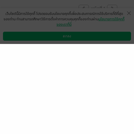
หน้าที่ 1
เว็บไซต์นี้มีการใช้คุกกี้ โปรดยอมรับนโยบายคุกกี้เพื่อประสบการณ์การใช้บริการที่ดีที่สุด
ของท่าน ท่านสามารถศึกษาวิธีการตั้งค่าการควบคุมคุกกี้ของท่านผ่าน
นโยบายการใช้คุกกี้
ของเราที่นี่
สนุกมากๆน่ารัก
ap-user-83407224
ตกลง
ดาวน์โหลดแอป
วิธีการใช้งาน
ติดต่อเรา
0
4 พ.ค. 2569
1:17 น.
สนุกมากค่ะ นางเอกน่ารัก ชอบความเป็นไอ้โบ้
ของผู้พันค่ะ😆 แต่จบเร็วไปนิดค่ะ อยากให้
นางเอกเล่นตัวเอาคืนหน่อยค่ะ😆
มีแล้ว -
พระจันทร์4582
0
7 มี.ค. 2569
7:45 น.
มีแล้ว -
MjAyMS0wMi0
wNSAxMTo1Mjo1Mw==
6 มี.ค. 2569
7:49 น.
หน้าที่ 1