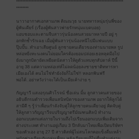
*********************************************************************
********
นาวาอากาศเอกสามภพ ติณณวุธ นายทหารหนุ่มรุ่นพี่ของ
ผู้พันเดียร์ (เรื่องผู้พันสาวพ่ายรักหนุ่มแบดบอย)
แอบชอบและตามจีบสาวรุ่นน้องคนสวยมาหลายปี อยู่ ๆ
อกหักช้ำรักเฉย เมื่อผู้พันสาวรุ่นน้องหนีไปมีแฟนแบบ
ปุ๊บปั๊บ..ทำเอาเสียศูนย์ ลูกชายคนเดียวของท่านนายพล รูป
หล่อหยิ่งทะนงตนไม่ยอมใครต้องยอมปล่อยเธอหลุดมือไป
ยังมาถูกบิดายัดเหยียดนัดสาวให้ดูตัวแทบทุกสัปดาห์ ปีนี้
อายุ 38 แต่ความหล่อเท่ห์ไม่ลดน้อยลงชายชาติทหารหา
เมียเองได้ คนไม่ใช่ทำยังงัยก็ไม่ใช่!! หลอกฟันฟรี
พอได้..อย่าหวังว่าจะได้เป็นเมียเค้าง่าย ๆ
กัญญาวี แสงอรุณศิวโรจน์ ชื่อเล่น มิ้ม ลูกสาวคนสวยของ
อธิบดีกรมตำรวจเพื่อนสนิทบิดาของสามภพ อยากให้ลูกได้
สามีดี ๆ รู้ว่าเพื่อนกำลังจับคู่ให้ลูกชายคนเดียวอยู่ คิดจับคู่
ให้ลูกสาวกัญญาวีจบปริญญาตรีมัณฑนศิลป์ ทำงาน
ออกแบบตกแต่งภายในรวมถึงไปเรียนออกแบบเพิ่มเติมจาก
ต่างประเทศ ทำงานอยู่เกือบ 3 ปีกลับมาไทยเพื่อเปิดบริษัทฯ
ของตัวเอง อายุ 27 ปี สาวติสท์ผู้ไม่สนโลกคอแข็งดื่มเหล้า
หนักช่วงเรียนกับกลุ่มเพื่อน หลังเรียนจบก็ไม่ดื่มทำแต่งาน