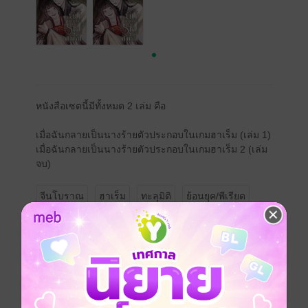
หนังสือเซตนี้มีทั้งหมด 2 เล่ม คือ
เมื่อฉันกลายเป็นนางร้ายตัวประกอบในเกมฮาเร็ม (เล่ม 1)
เมื่อฉันกลายเป็นนางร้ายตัวประกอบในเกมฮาเร็ม 2 (เล่ม
จบ)
จีนโบราณ
ฮาเร็ม
ทะลุมิติ
ย้อนยุค/พีเรียด
เกม
ซีรีส์
เมื่อฉันกลายเป็นนางร้ายตัวประกอบในเกมฮาเร็ม (
ประเภทไฟล์
pdf, epub