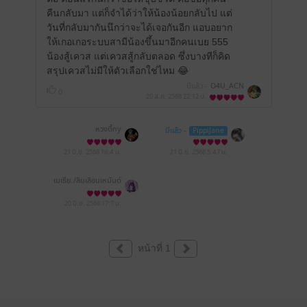
คืนกลับมา แต่ก็จำได้ว่าให้น้องน้อยกลับไป แต่
วันที่กลับมากันนึกว่าจะได้เจอกันอีก แอบอยาก
ให้เกอเกอระบบสามีน้องขึ้นมาอีกคนเบย 555
น้องสู้เควส แต่เควสสู้กลับตลอด ซึ่งบางทีก็คิด
สรุปเควสไม่มีให้ตัวเลือกใช่ไหม 😂
มีแล้ว -
O4U_ACN
0
20 ส.ค. 2568
22:12 น.
หวงตี้ny
มีแล้ว -
PippiJane
21 มิ.ย. 2568
18:4 น.
21 มิ.ย. 2568
5:47 น.
เมเธีย./ลืมเลือน​เหมันต์​
20 มิ.ย. 2568
17:7 น.
หน้าที่ 1