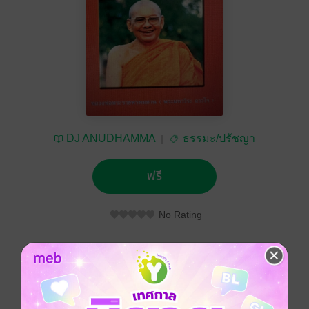
DJ ANUDHAMMA
ธรรมะ/ปรัชญา
ฟรี
No Rating
ติดตาม
แชร์