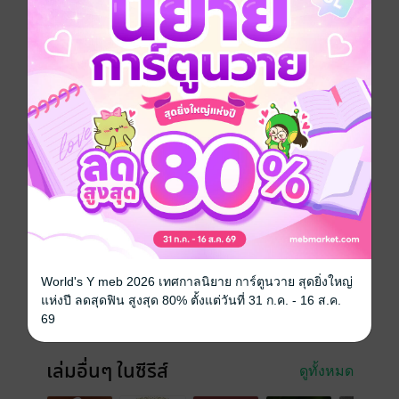
คำสอนของหลวงพ่อฤาษีวัดท่าซุง เล่ม ๔ พระราชพรหม
ยานหรือหลวงพ่อฤาษีลิงดำ (พระมหาวีระ ถาวโร)
ปรัชญา
ธรรมะ
แรงบันดาลใจ
ความสุข
พุทธศาสนา
ซีรีส์
ธรรมะ/ปรัชญา จาก DJ ANUDHAMMA
ประเภทไฟล์
pdf
วันที่วางขาย
20 มิถุนายน 2568
World's Y meb 2026 เทศกาลนิยาย การ์ตูนวาย สุดยิ่งใหญ่
ความยาว
148 หน้า
แห่งปี ลดสุดฟิน สูงสุด 80% ตั้งแต่วันที่ 31 ก.ค. - 16 ส.ค.
69
ราคาปก
ฟรี
เล่มอื่นๆ ในซีรีส์
ดูทั้งหมด