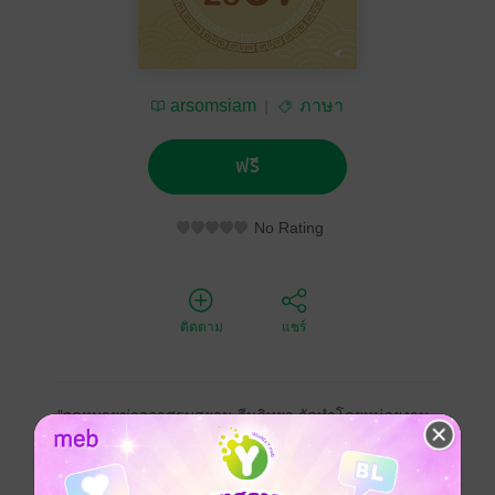
arsomsiam
ภาษา
ฟรี
No Rating
ติดตาม
แชร์
"จดหมายข่าวอาศรมสยาม-จีนวิทยา จัดทำโดยหน่วยงาน
อาศรมสยาม-จีนวิทยา ซึ่งอยู่ภายใต้ สมาคมปัญญาภิวัฒน์
บริษัท ซีพี ออลล์ จำกัด (มหาชน) มุ่งนำเสนอสาระความรู้
ด้านจีนศึกษา รวมทั้งความคิดปรัชญา ภาษา