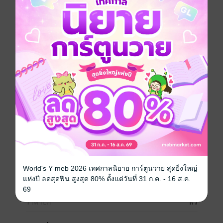
ประวัติศาสตร์ และศิลปวัฒนธรรมในแขนงต่างๆ เป็นดั่ง
สื่อกลางในการเผยแพร่ข้อมูลที่ผ่านการค้นคว้าและ
รวบรวมมาอย่างดี เพื่อให้ผู้อ่านได้รับความรู้ที่ถูกต้องและ
เป็นประโยชน์
จดหมายข่าวฉบับนี้ถือเป็นกลไกสำคัญในการส่งเสริม
ความเข้าใจอันลึกซึ้งเกี่ยวกับจีน และเปิดมุมมองใหม่ๆ ให้
แก่ผู้อ่าน "
ภาษาจีน
ซีรีส์
จดหมายข่าว อาศรมสยาม-จีนวิทยา ฉบับไวยากรณ์ 2567
ประเภทไฟล์
pdf
วันที่วางขาย
21 มิถุนายน 2568
World's Y meb 2026 เทศกาลนิยาย การ์ตูนวาย สุดยิ่งใหญ่
แห่งปี ลดสุดฟิน สูงสุด 80% ตั้งแต่วันที่ 31 ก.ค. - 16 ส.ค.
ความยาว
5 หน้า
69
ราคาปก
ฟรี