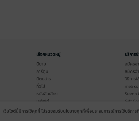
เลือกหมวดหมู่
บริการช
นิยาย
สมัครขาย
การ์ตูน
สมัครอ่
นิตยสาร
วิธีการใ
ทั่วไป
meb co
หนังสือเสียง
Stamp ค
บุฟเฟต์
Gift Co
เงื่อนไข
เว็บไซต์นี้มีการใช้คุกกี้ โปรดยอมรับนโยบายคุกกี้เพื่อประสบการณ์การใช้บริการ
Language
ดาวน์โหลดแอป
นโยบายค
แผนผังเ