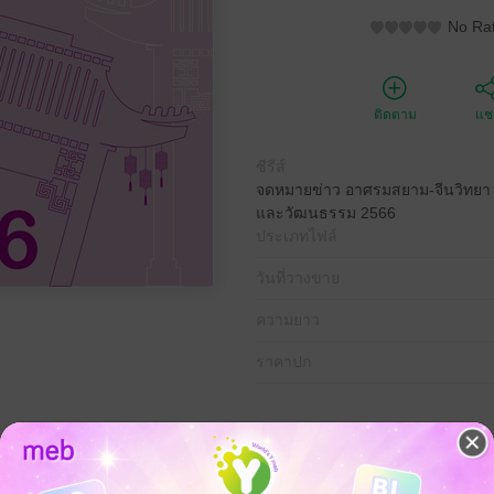
No Rat
ติดตาม
แชร
ซีรีส์
จดหมายข่าว อาศรมสยาม-จีนวิทยา 
และวัฒนธรรม 2566
ประเภทไฟล์
วันที่วางขาย
ความยาว
ราคาปก
ทยา จัดทำโดยหน่วยงาน อาศรมสยาม-จีนวิทยา ซึ่งอยู่ภายใต้ สมาคมปัญญาภ
าระความรู้ด้านจีนศึกษา รวมทั้งความคิดปรัชญา ภาษา ประวัติศาสตร์ แ