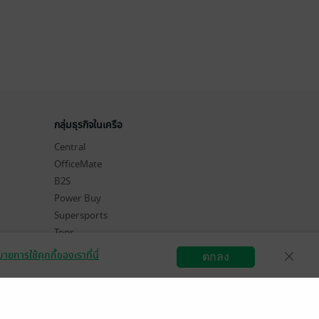
กลุ่มธุรกิจในเครือ
Central
OfficeMate
B2S
Power Buy
Supersports
Tops
Hytexts
ายการใช้คุกกี้ของเราที่นี่
ตกลง
สมัครขายอีบุ๊ก
วิธีการใช้งาน
ติดต่อเรา