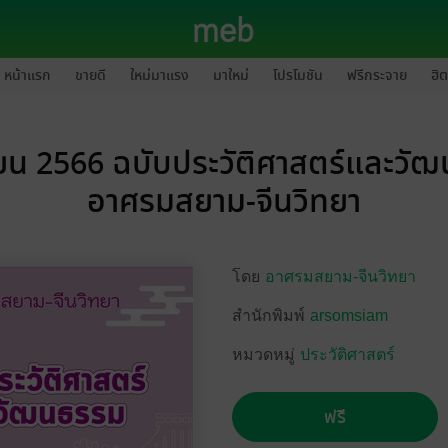
หน้าแรก
ขายดี
ใหม่มาแรง
มาใหม่
โปรโมชัน
ฟรีกระจาย
ฮิต
ยน 2566 ฉบับประวัติศาสตร์และวั
อาศรมสยาม-จีนวิทยา
โดย
อาศรมสยาม-จีนวิทยา
สำนักพิมพ์
arsomsiam
หมวดหมู่
ประวัติศาสตร์
ฟรี