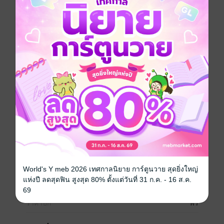
ประวัติศาสตร์ และศิลปวัฒนธรรมในแขนงต่างๆ เป็นดั่ง
สื่อกลางในการเผยแพร่ข้อมูลที่ผ่านการค้นคว้าและ
รวบรวมมาอย่างดี เพื่อให้ผู้อ่านได้รับความรู้ที่ถูกต้องและ
เป็นประโยชน์
จดหมายข่าวฉบับนี้ถือเป็นกลไกสำคัญในการส่งเสริม
ความเข้าใจอันลึกซึ้งเกี่ยวกับจีน และเปิดมุมมองใหม่ๆ ให้
แก่ผู้อ่าน "
ภาษาจีน
ซีรีส์
จดหมายข่าว อาศรมสยาม-จีนวิทยา ฉบับไวยากรณ์ 2565
ประเภทไฟล์
pdf
วันที่วางขาย
03 กรกฎาคม 2568
World's Y meb 2026 เทศกาลนิยาย การ์ตูนวาย สุดยิ่งใหญ่
แห่งปี ลดสุดฟิน สูงสุด 80% ตั้งแต่วันที่ 31 ก.ค. - 16 ส.ค.
ความยาว
5 หน้า
69
ราคาปก
ฟรี