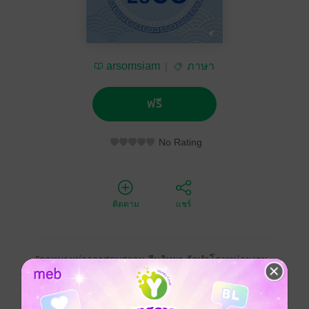
arsomsiam
ภาษา
ฟรี
No Rating
ติดตาม
แชร์
"จดหมายข่าวอาศรมสยาม-จีนวิทยา จัดทำโดยหน่วยงาน
อาศรมสยาม-จีนวิทยา ซึ่งอยู่ภายใต้ สมาคมปัญญาภิวัฒน์
บริษัท ซีพี ออลล์ จำกัด (มหาชน) มุ่งนำเสนอสาระความรู้
ด้านจีนศึกษา รวมทั้งความคิดปรัชญา ภาษา