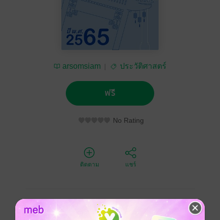
arsomsiam
ประวัติศาสตร์
ฟรี
No Rating
ติดตาม
แชร์
"จดหมายข่าวอาศรมสยาม-จีนวิทยา จัดทำโดยหน่วยงาน
อาศรมสยาม-จีนวิทยา ซึ่งอยู่ภายใต้ สมาคมปัญญาภิวัฒน์