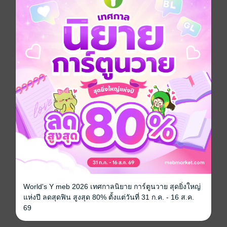
บริษัท ซีพี ออลล์ จำกัด (มหาชน) มุ่งนำเสนอสาระความรู้
ด้านจีนศึกษา รวมทั้งความคิดปรัชญา ภาษา
ประวัติศาสตร์ และศิลปวัฒนธรรมในแขนงต่างๆ เป็นดั่ง
สื่อกลางในการเผยแพร่ข้อมูลที่ผ่านการค้นคว้าและ
รวบรวมมาอย่างดี เพื่อให้ผู้อ่านได้รับความรู้ที่ถูกต้องและ
เป็นประโยชน์
จดหมายข่าวฉบับนี้ถือเป็นกลไกสำคัญในการส่งเสริม
ความเข้าใจอันลึกซึ้งเกี่ยวกับจีน และเปิดมุมมองใหม่ๆ ให้
แก่ผู้อ่าน "
ประวัติศาสตร์
ซีรีส์
จดหมายข่าว อาศรมสยาม-จีนวิทยา ฉบับประวัติศาสตร์
และวัฒนธรรม 2565
ประเภทไฟล์
pdf
World's Y meb 2026 เทศกาลนิยาย การ์ตูนวาย สุดยิ่งใหญ่
แห่งปี ลดสุดฟิน สูงสุด 80% ตั้งแต่วันที่ 31 ก.ค. - 16 ส.ค.
วันที่วางขาย
05 กรกฎาคม 2568
69
ความยาว
5 หน้า