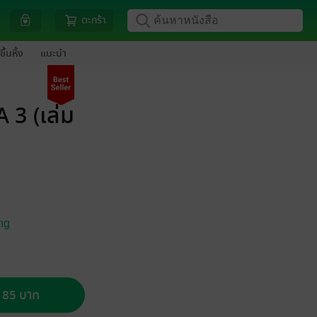
ตะกร้า
ขึ้นหิ้ง
แนะนำ
 3 (เล่ม
ng
อ 85 บาท