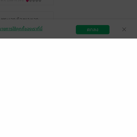
 พ.ค. 2569
10:39 น.
ก พระเอก น้องนางเอก
ายการใช้คุกกี้ของเราที่นี่
ตกลง
สมัครขายอีบุ๊ก
วิธีการใช้งาน
ติดต่อเรา
จะทนกับคนอย่าง ฮานะ
มีแล้ว -
Fon Chaffinch
 มิ.ย. 2568
13:20 น.