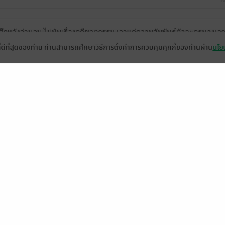
16
สึกหลังอ่านจบ ไม่นับเรื่องคดีฆาตกรรม เอาแค่ความสัมพันธ์ตัวละครนางเอ
ที่ดีที่สุดของท่าน ท่านสามารถศึกษาวิธีการตั้งค่าการควบคุมคุกกี้ของท่านผ่าน
นโยบ
แถมกำลังคิดว่าจะลบดีมั้ย หรือเอาไปเก็บในหมวดคอลเลกชั่น “ฝั่งลืมดี” สุด
22
ดู 1 ความเห็นย่อย