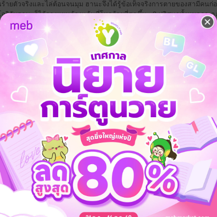
้ายตัวจริงและไล่ต้อนจนมุม ฮานะจึงได้รู้ข้อเท็จจริงการตายของสามีคนก่
าโออิกับฮานะก็ได้วางแผนล้างแค้นที่โหดร้ายที่สุดขึ้น...? ปริศนาทั้งหมดถูกเฉล
แก้แค้น
อีโรติก
ฆาตกรรม
 เชิญทางนี้!
ว็บไซต์สำนักพิมพ์ จะไม่มีขายโดย
รือติดต่อคนขายโดยตรงเลยจ้ะ