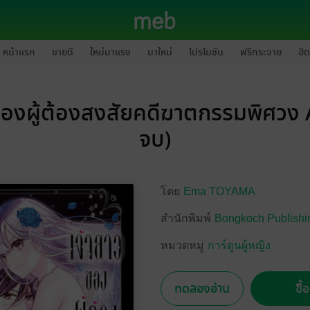
หน้าแรก
ขายดี
ใหม่มาแรง
มาใหม่
โปรโมชัน
ฟรีกระจาย
ฮิต
ของผู้ต้องสงสัยคดีฆาตกรรมพิศวง A
จบ)
โดย
Ema TOYAMA
สำนักพิมพ์
Bongkoch Publishi
หมวดหมู่
การ์ตูนผู้หญิง
ทดลองอ่าน
ซื้