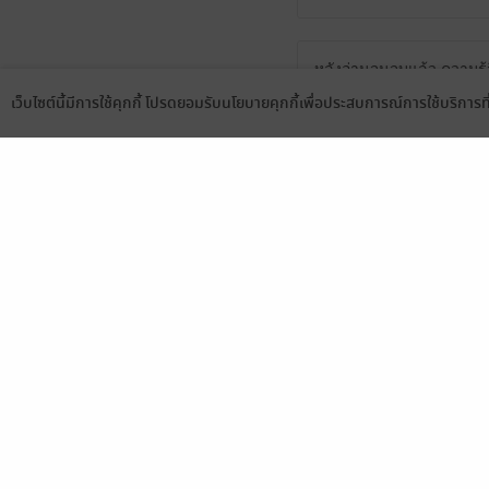
หลังอ่านจนจบแล้ว ความรู้
น้องเขยนางเอก ให้สามคำ
เว็บไซต์นี้มีการใช้คุกกี้ โปรดยอมรับนโยบายคุกกี้เพื่อประสบการณ์การใช้บริการ
Language
ดาวน์โหลดแอป
แสดงสปอยล์
เ
ไม่ต้องถามค่ะ ไม่อ่านซ้ำ 
🙄
11
มีแล้ว -
hathairat17
29 มิ.ย. 2568
4:53 น.