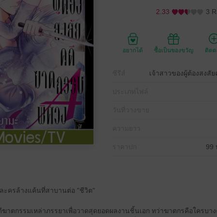
2.33
3 R
อยากได้
ซื้อเป็นของขวัญ
ติด
ซีรีส์
เจ้าสาวของผู้ต้องสงสั
ประเภทไฟล์
วันที่วางขาย
ความยาว
ราคาปก
99 
ครล้างแค้นที่สาบานต่อ "ชีวิต"
ัยคดีฆาตกรรมเหล่าภรรยาเพื่อวาดสุดยอดผลงานชิ้นเอก ทว่าฆาตกรคือใครบา