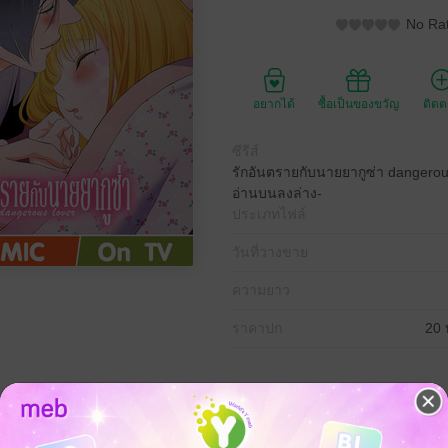
No Rat
อยากได้
ซื้อเป็นของขวัญ
ติด
ซีรีส์
รักอันตรายกับนายยากูซ่า dangerous 
อ่านบนลงล่าง-
ประเภทไฟล์
วันที่วางขาย
ความยาว
ราคาปก
20 
ชอบเอาชนะเกือบถูกจับกรอกยาผิดกฎหมายในงานปาร์ตี้ ผู้ที่มาช่วยไว้ก็คือโอย
ินใจไปเยือนที่แก๊ง รอยยิ้มของเขาอ่อนโยนผิดคาด ทั้งคู่ต่างดึงดูดซึ่งกันและก