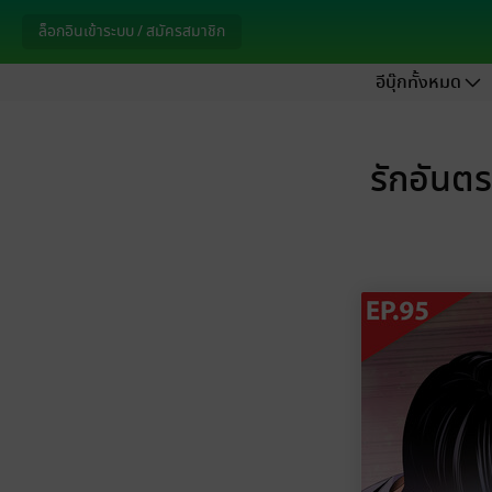
ล็อกอินเข้าระบบ / สมัครสมาชิก
อีบุ๊กทั้งหมด
รักอันต