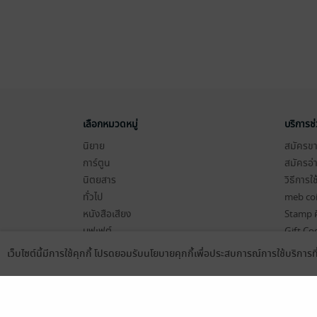
เลือกหมวดหมู่
บริการช
นิยาย
สมัครขาย
การ์ตูน
สมัครอ่
นิตยสาร
วิธีการใ
ทั่วไป
meb co
หนังสือเสียง
Stamp ค
บุฟเฟต์
Gift Co
เงื่อนไข
เว็บไซต์นี้มีการใช้คุกกี้ โปรดยอมรับนโยบายคุกกี้เพื่อประสบการณ์การใช้บริการ
Language
ดาวน์โหลดแอป
นโยบายค
แผนผังเ