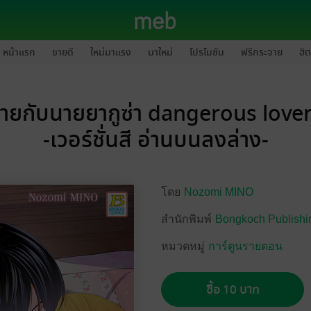
หน้าแรก
ขายดี
ใหม่มาแรง
มาใหม่
โปรโมชัน
ฟรีกระจาย
ฮิต
รายกับนายยากูซ่า dangerous love
-เวอร์ชั่นสี อ่านบนลงล่าง-
โดย
Nozomi MINO
สำนักพิมพ์
Bongkoch Publishi
หมวดหมู่
การ์ตูนรายตอน
ซื้อ 10 บาท