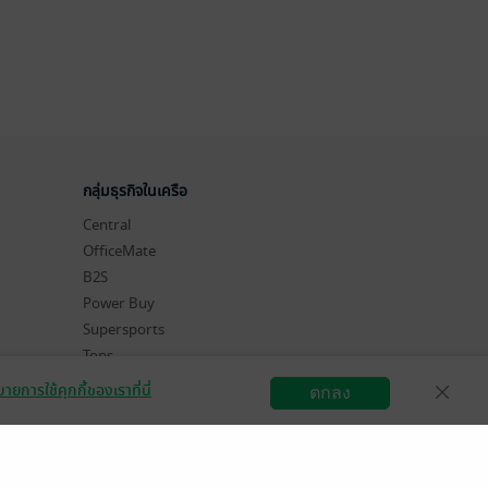
กลุ่มธุรกิจในเครือ
Central
OfficeMate
B2S
Power Buy
Supersports
Tops
Hytexts
ายการใช้คุกกี้ของเราที่นี่
ตกลง
สมัครขายอีบุ๊ก
วิธีการใช้งาน
ติดต่อเรา