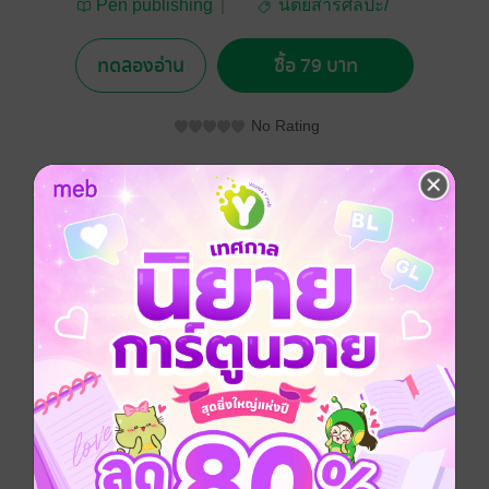
Pen publishing
นิตยสารศิลปะ/
ภาพถ่าย/การออกแบบ
ทดลองอ่าน
ซื้อ 79 บาท
No Rating
อยากได้
ซื้อเป็นของขวัญ
ติดตาม
แชร์
ประเภทไฟล์
pdf
วันที่วางขาย
15 เมษายน 2558
ความยาว
108 หน้า
ราคาปก
150 บาท (ประหยัด 47%)