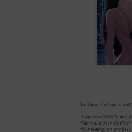
ในอดีตเขาเป็นดั่งพญาอินทรีย
"น้องดาอยากได้พี่ศรัณย์คนเด
"ไอ้ศรัณย์หน้าโง่คนนั้นมันตาย
"ถ้าเกลียดกันมากขนาดนี้จะมา