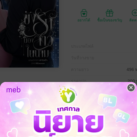
อยากได้
ซื้อเป็นของขวัญ
ติด
ประเภทไฟล์
วันที่วางขาย
ความยาว
496 ห
ราคาปก
200 
์ที่คอยกางปีกปกป้องเธอจากภัยอันตรายต่าง ๆ แต่ปัจจุบันเขาคือพญามารที่พ
ิมกลับมา"
ไปแล้ว นับจากนี้จะมีแค่ศรัณย์คนที่เกลียดเธอยิ่งกว่าสิ่งใด"
ยุ่งกับน้องดาทำไม ต่างคนต่างอยู่ไม่ได้เหรอคะ"