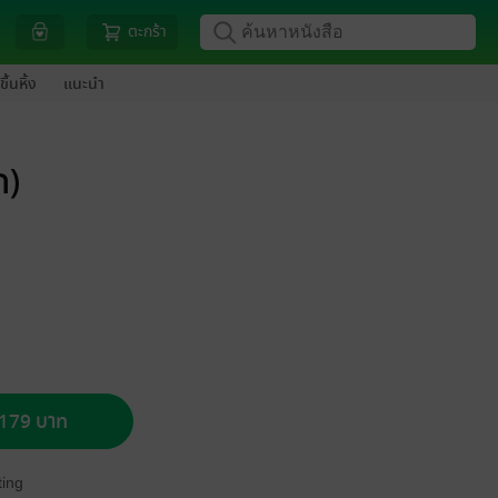
ตะกร้า
ขึ้นหิ้ง
แนะนำ
ก)
อ 179 บาท
ing