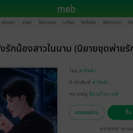
หน้าแรก
ขายดี
ใหม่มาแรง
มาใหม่
โปรโมชัน
ฟรีกระจาย
ฮิต
ังรักน้องสาวในนาม (นิยายชุดพ่ายรั
โดย
ฟาริสต้า
สำนักพิมพ์
ฟาริสต้า
หมวดหมู่
นิยายโรมานซ์
ทดลองอ่าน
ซื้
No Rat