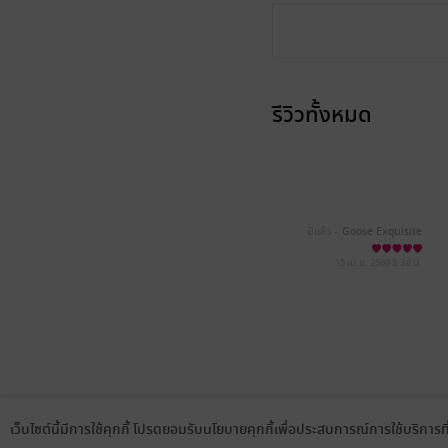
รีวิวทั้งหมด
มีแล้ว -
Goose Exquisite
15 เม.ย. 2569
8:36 น.
เว็บไซต์นี้มีการใช้คุกกี้ โปรดยอมรับนโยบายคุกกี้เพื่อประสบการณ์การใช้บริการ
Language
ดาวน์โหลดแอป