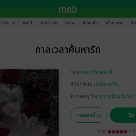
หน้าแรก
ขายดี
ใหม่มาแรง
มาใหม่
โปรโมชัน
ฟรีกระจาย
ฮิต
กาลเวลาค้นหารัก
โดย
จอมขวัญของพี่
สำนักพิมพ์
เหมียวเหริน
หมวดหมู่
นิยายวาย Boy Love /
ทดลองอ่าน
ซื้
5.00
1 R