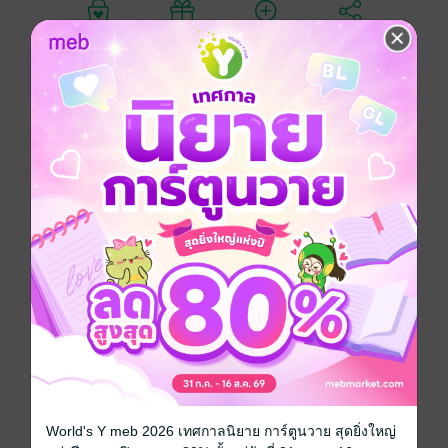
อยากได้
ซื้อเป็นของขวัญ
ติดตาม
แชร์
ปรมาจารย์กระบี่อย่างเธอ ตื่นขึ้นมาในร่างของเด็กน้อยผู้
ถูกผู้เป็นแม่ช่วงชิงรากวิญญาณไปแล้วผลักเธอทิ้งลง
หน้าผาอย่างไม่ใยดี โชคดีที่ได้เหล่าปรมาจารย์ผู้ล่วงลับ
คอยดูแลเลี้ยงดูเป็นอย่างดีจนเติบโตเป็นเด็กน้อยหน้าตา
งดงามพร้อมด้วยความสามารถอันล้นเหลือ ออกไปเริ่มต้น
ชีวิตใหม่เหนือสุสานเทพเจ้า เข้าร่วมการคัดเลือกศิษย์ใหม่
ของสำนักยุทธ์ใช้ชีวิตเป็นศิษย์น้องน้อยผู้ได้รับการ
โปรดปรานจากบรรดาอาจารย์ พร้อมด้วยภารกิจลับนำพา
กระดูกของบรรดาผู้เลี้ยงดูผู้ล่วงลับ ส่งพวกท่านกลับบ้าน
เกิด ! (บทที่ 681-720)
กำลังภายใน
หนังสือแปล
นิยายจีนแปล
ซีรีส์
เทพกระบี่เกิดใหม่เป็นศิษย์น้องหญิงผู้เป็นที่รัก
World's Y meb 2026 เทศกาลนิยาย การ์ตูนวาย สุดยิ่งใหญ่