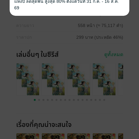
แห่งปี ลดสุดฟิน สูงสุด 80% ตั้งแต่วันที่ 31 ก.ค. - 16 ส.ค.
ประเภทไฟล์
pdf, epub
(สารบัญ)
69
วันที่วางขาย
21 มิถุนายน 2568
ความยาว
558 หน้า (≈ 75,117 คำ)
ราคาปก
299 บาท (ประหยัด 46%)
เล่มอื่นๆ ในซีรีส์
ดูทั้งหมด
เรื่องที่คุณน่าจะสนใจ