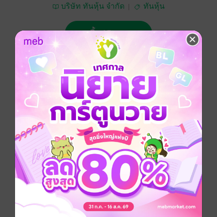
บริษัท ทันหุ้น จำกัด
ทันหุ้น
ซื้อ 15 บาท
No Rating
อยากได้
ซื้อเป็นของขวัญ
ติดตาม
แชร์
ทันหุ้น 23 มิถุนายน 2568
ประเภทไฟล์
pdf
วันที่วางขาย
20 มิถุนายน 2568
ความยาว
32 หน้า