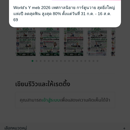
ราคาปก
15 บาท
World's Y meb 2026 เทศกาลนิยาย การ์ตูนวาย สุดยิ่งใหญ่
แห่งปี ลดสุดฟิน สูงสุด 80% ตั้งแต่วันที่ 31 ก.ค. - 16 ส.ค.
ฉบับย้อนหลัง
ดูทั้งหมด
69
เขียนรีวิวและให้เรตติ้ง
คุณสามารถ
เข้าสู่ระบบ
เพื่อแสดงความคิดเห็นได้จ้า
เลือกหมวดหมู่
+