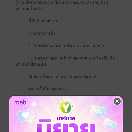
ผู้ชายที่เดินออกมาจากห้องนอนของนางและลูกๆ ด้วย
ความตกใจกลัว
นี่มันตัวร้ายนี่นา
เขากลับมาแล้ว!
" .."หลิงซิงอีถอนเท้าหนีด้วยความหวาดกลัว
" .."หยางเหว่ยขมวดคิ้วด้วยความแปลกใจ เมื่อเห็น
นางมีท่าทีเช่นนั้น
ปกตินางไม่เคยกลัวเขา มีแต่จะวิ่งเข้าหา
ทว่า ครั้งนี้ต่างออกไป
ทันใดนั้น พลันคิดถึงภาพตอนที่นางโดนเขาบีบคอ
จนหมดสติไป
อาจจะเป็นเพราะเหตุการณ์ในวันนั้น เลยทำให้นาง
จำฝังใจ จึงทำให้หวาดกลัวเขาอย่างที่ไม่เคยเป็นมาก่อน