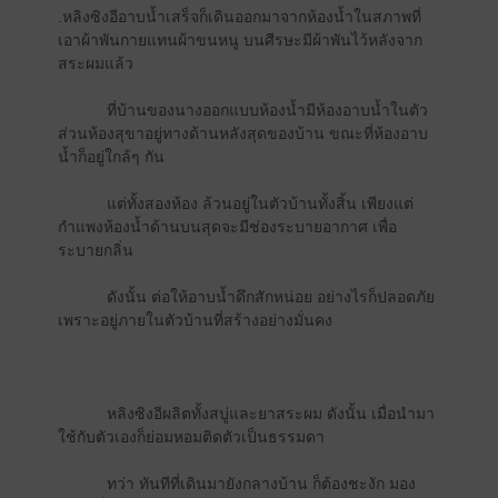
.หลิงซิงอีอาบน้ำเสร็จก็เดินออกมาจากห้องน้ำในสภาพที่
เอาผ้าพันกายแทนผ้าขนหนู บนศีรษะมีผ้าพันไว้หลังจาก
สระผมแล้ว
ที่บ้านของนางออกแบบห้องน้ำมีห้องอาบน้ำในตัว
ส่วนห้องสุขาอยู่ทางด้านหลังสุดของบ้าน ขณะที่ห้องอาบ
น้ำก็อยู่ใกล้ๆ กัน
แต่ทั้งสองห้อง ล้วนอยู่ในตัวบ้านทั้งสิ้น เพียงแต่
กำแพงห้องน้ำด้านบนสุดจะมีช่องระบายอากาศ เพื่อ
ระบายกลิ่น
ดังนั้น ต่อให้อาบน้ำดึกสักหน่อย อย่างไรก็ปลอดภัย
เพราะอยู่ภายในตัวบ้านที่สร้างอย่างมั่นคง
หลิงซิงอีผลิตทั้งสบู่และยาสระผม ดังนั้น เมื่อนำมา
ใช้กับตัวเองก็ย่อมหอมติดตัวเป็นธรรมดา
ทว่า ทันทีที่เดินมายังกลางบ้าน ก็ต้องชะงัก มอง