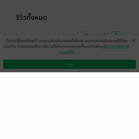
รีวิวทั้งหมด
หน้าที่ 1
เว็บไซต์นี้มีการใช้คุกกี้ โปรดยอมรับนโยบายคุกกี้เพื่อประสบการณ์การใช้บริการที่ดีที่สุด
ของท่าน ท่านสามารถศึกษาวิธีการตั้งค่าการควบคุมคุกกี้ของท่านผ่าน
นโยบายการใช้คุกกี้
ของเราที่นี่
สนุกคะ แต่จบเร็วไปหน่อย
ตกลง
มีแล้ว -
Casada
ดาวน์โหลดแอป
วิธีการใช้งาน
ติดต่อเรา
0
14 ก.ค. 2568
0:1 น.
สนุกกก อยากอ่านเรื่องของ ซูซูต่อแล้วค่าา
รอๆๆ
มีแล้ว -
Talaijon F Fofha
0
25 มิ.ย. 2568
11:8 น.
ดู 1 ความเห็นย่อย