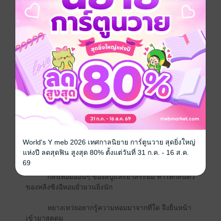
" .."หยางเหว่ยเดินตรงเข้าไปหา
"อย่าเข้ามานะ"หลิงซิงอีรีบห้ามเพราะกลัวตาย
"หึ!"เขายิ้มมุมปากราวกับเย้ยหยัน
ยิ่งนางห้าม เขาก็ยิ่งเดินเข้าไปใกล้
ราวกับจะประกาศให้รู้ว่าคำพูดของนาง ไร้ความ
หมายต่อเขาโดยสิ้นเชิง
"อย่าเข้ามา"หลิงซิงอีรีบถอยหลัง จนทำสะดุดเท้า
ตัวเองจนหกล้ม
World's Y meb 2026 เทศกาลนิยาย การ์ตูนวาย สุดยิ่งใหญ่
แห่งปี ลดสุดฟิน สูงสุด 80% ตั้งแต่วันที่ 31 ก.ค. - 16 ส.ค.
ทันใดนั้น หยางเหว่ยรีบรับร่างของนางไว้อย่างไว
69
กลิ่นหอมอ่อนๆ ของสบู่และยาสระผม ทำให้กลิ่นตัว
ของหลิงซิงอีหอมยั่วยวนยิ่งนัก
หยางเหว่ยอยากรู้ความหอมมาจากที่ใด จึงยื่นหน้า
เข้ามาสูดดม