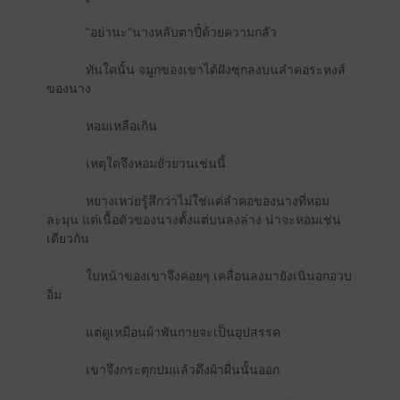
"อย่านะ"นางหลับตาปี๋ด้วยความกลัว
ทันใดนั้น จมูกของเขาได้ฝังซุกลงบนลำคอระหงส์
ของนาง
หอมเหลือเกิน
เหตุใดจึงหอมยั่วยวนเช่นนี้
หยางเหว่ยรู้สึกว่าไม่ใช่แค่ลำคอของนางที่หอม
ละมุน แต่เนื้อตัวของนางตั้งแต่บนลงล่าง น่าจะหอมเช่น
เดียวกัน
ใบหน้าของเขาจึงค่อยๆ เคลื่อนลงมายังเนินอกอวบ
อิ่ม
แต่ดูเหมือนผ้าพันกายจะเป็นอุปสรรค
เขาจึงกระตุกปมแล้วดึงผ้าผื่นนั้นออก