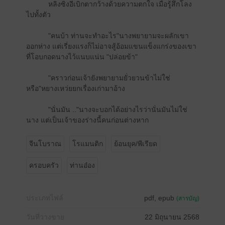
หลิงซิงอีเบิกตากว้างด้วยความตกใจ เมื่อรู้สึกโลง
ไปทั้งตัว
"คนบ้า ท่านจะทำอะไร"นางพยายามจะผลักเขา
ออกห่าง แต่เรี่ยงแรงก็ไม่อาจสู้อ้อมแขนแข็งแกร่งของเขา
ที่โอบกอดนางไว้แนบแน่น "ปล่อยข้า"
"คราวก่อนเจ้ายังพยายามยั่วยวนข้าไม่ใช่
หรือ"หยางเหว่ยยกเรื่องเก่ามาอ้าง
"นั่นมัน .."นางจะบอกได้อย่างไรว่านั่นมันไม่ใช่
นาง แต่เป็นเจ้าของร่างนี้คนก่อนต่างหาก
จีนโบราณ
โรแมนติก
ย้อนยุค/พีเรียด
ครอบครัว
ท่านอ๋อง
ประเภทไฟล์
pdf, epub
(สารบัญ)
วันที่วางขาย
22 มิถุนายน 2568