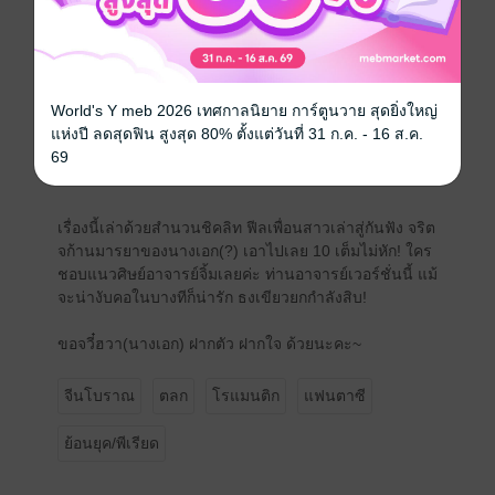
ทีในนิยายกับละครพวกนั้น พวกนางเอกทะลุมิติข้ามเวลา
แล้วได้ดี เป็นฮองเฮา เป็นชายาอ๋อง แต่ทำมั๊ย...พอเป็นเธอ
กลับต้องทะลุมิติมาเป็นขี้ข้า!
World's Y meb 2026 เทศกาลนิยาย การ์ตูนวาย สุดยิ่งใหญ่
หึ! ศิษย์-อาจารย์บ้าบออันใดกัน ถ้ายอมให้โขกสับกันง่ายๆ
แห่งปี ลดสุดฟิน สูงสุด 80% ตั้งแต่วันที่ 31 ก.ค. - 16 ส.ค.
ก็โง่น่ะสิ!
69
--------------------------------------------
เรื่องนี้เล่าด้วยสำนวนชิคลิท ฟีลเพื่อนสาวเล่าสู่กันฟัง จริต
จก้านมารยาของนางเอก(?) เอาไปเลย 10 เต็มไม่หัก! ใคร
ชอบแนวศิษย์อาจารย์จิ้มเลยค่ะ ท่านอาจารย์เวอร์ชั่นนี้ แม้
จะน่างับคอในบางทีก็น่ารัก ธงเขียวยกกำลังสิบ!
ขอจวี๋ฮวา(นางเอก) ฝากตัว ฝากใจ ด้วยนะคะ~
จีนโบราณ
ตลก
โรแมนติก
แฟนตาซี
ย้อนยุค/พีเรียด