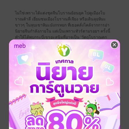
ไม่ใช่เพราะได้แต่งชุดจีนโบราณย้อนยุค ไปดูเมืองโบ
ราณต้าลี่ เยี่ยมชมเมืองโบราณลี่เจียง หรือเดินลุยหิมะ
ขาวๆ ในหุบเขาหิมะมังกรหยก ที่เธอคลั่งไคล้จากการอ่า
นิยายจีนกำลังภายใน แต่เป็นเพราะทัวร์ตามรอยฯ ครั้งนี้
ทำให้ได้พบกระบี่เขรอะสนิมที่อาจเป็น 'วัตถุโบราณตก
สำรวจ'
ก็แค่ความหวังดี...เล็กน้อยจริงๆ ที่ทำให้อาจูเอื้อมมือไป
แหวกเถาวัลย์ปัดฝุ่น ตรวจดูว่าของนั้นใช่อย่างที่คิดหรือ
ไม่ใช่ ใครจะนึกว่าอยู่ดีๆ จะมีงูหน้าตาน่ากลัวพุ่งมาฉกกัด
แล้วพอรู้สึกตัวขึ้นมาอีกที ก็พบว่าวิญญาณตัวเองทะลุมิติ
ข้ามเวลามาอยู่ในร่างเด็กสาวสารร่างบอบบางผมยาว
เฟื้อยร่างนี้แล้ว
แค่ความแค้นที่สุมแน่นในทรวงสาวน้อยนางนี้ ก็คับแน่
นอกคัพดีของร่างใหม่ร่างนี้จะแย่แล้ว นี่เธอยังต้องคุกเข่า
คำนับอีตาจ้าวหุบเขาโฉด โหด เถื่อน ที่มีดีแค่รูปร่าง
หน้าตาเป็นอาจารย์ แถมยังต้องคอยทำงานรับใช้เขาทุกวัน
อีก!