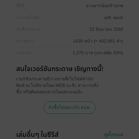
ซีรีส์
นางมารน้อยข้ามภพ
ประเภทไฟล์
pdf, epub
วันที่วางขาย
22 มิถุนายน 2568
ความยาว
1428 หน้า (≈ 402,881 คำ)
ราคาปก
1,270 บาท (ประหยัด 33%)
สนใจเวอร์ชันกระดาษ เชิญทางนี้!
เวอร์ชันกระดาษมีวางขายที่เว็บไซต์สำนัก
พิมพ์ จะไม่มีขายโดย MEB นะจ๊ะ สามารถสั่ง
ซื้อ หรือติดต่อคนขายโดยตรงเลยจ้ะ
สั่งซื้อโดยตรงกับ สนพ.
เล่มอื่นๆ ในซีรีส์
ดูทั้งหมด