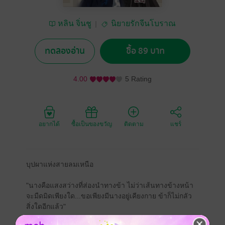
หลิน จิ่นชู
นิยายรักจีนโบราณ
ทดลองอ่าน
ซื้อ 89 บาท
4.00
5 Rating
อยากได้
ซื้อเป็นของขวัญ
ติดตาม
แชร์
บุปผาแห่งสายลมเหนือ
"นางคือแสงสว่างที่ส่องนำทางข้า ไม่ว่าเส้นทางข้างหน้า
จะมืดมิดเพียงใด...ขอเพียงมีนางอยู่เคียงกาย ข้าก็ไม่กลัว
สิ่งใดอีกแล้ว"