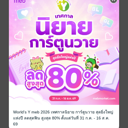
ท่ามกลางราชสำนักต้าถังที่อำนาจเริ่มเจือจาง เฟิงซื่อเฟิง
บุตรีแม่ทัพผู้ถูกดูแคลน ได้ก้าวเข้าสู่สนามแห่งการพิสูจน์
ตนเอง! แต่แล้วโชคชะตากลับนำพานางมาพบกับ หลี่จิ่ง
หยวน องค์ชายแห่งเป่ยเหลียง ผู้ซ่อนตัวตนและเปี่ยมด้วย
ความลับ ทั้งสองร่วมกันต่อกรกับความชั่วร้าย กอบกู้เมืองที่
ล่มสลาย และก่อร่างสร้างรักที่แสนเปราะบาง
ทว่าความจริงที่ถูกเปิดเผย ความริษยาจากพี่สาวต่าง
มารดา และคมดาบจากศัตรูที่มองไม่เห็น ได้พรากอิสรภาพ
ของนางไป ดุจนกน้อยในกรงทอง! องค์ชายผู้เคยเย็นชา
ต้องเผชิญหน้ากับโองการสวรรค์ที่บีบบังคับให้ต้องจากลา
ดุจมังกรถูกจองจำในบ่อน้ำไร้อิสระ!
ความรักที่ก่อกำเนิดขึ้นท่ามกลางสมรภูมิอันตราย จะถูก
ทำลายลงด้วยอำนาจการเมืองและความเข้าใจผิดงั้นหรือ?
หรือพันธะสัญญาที่เคยให้ไว้ใต้เงาจันทรา จะนำพาให้ทั้ง
สองกลับมาเคียงข้างกันได้อีกครั้ง...เพื่อสร้างตำนานรักอัน
ยิ่งใหญ่ ที่จะถูกจารึกไว้ชั่วนิรันดร์!
World's Y meb 2026 เทศกาลนิยาย การ์ตูนวาย สุดยิ่งใหญ่
ห้ามพลาด! การเดินทางสุดเข้มข้นของบุปผาผู้แกร่งดุจ
แห่งปี ลดสุดฟิน สูงสุด 80% ตั้งแต่วันที่ 31 ก.ค. - 16 ส.ค.
เหล็กกล้าและมังกรผู้ยืนหยัด เพื่อทวงคืนความรัก ความ
69
ยุติธรรม และอนาคตที่พวกเขาคู่ควร!