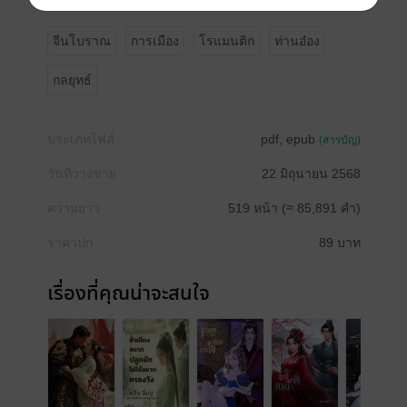
จีนโบราณ
การเมือง
โรแมนติก
ท่านอ๋อง
กลยุทธ์
ประเภทไฟล์
pdf, epub
(สารบัญ)
วันที่วางขาย
22 มิถุนายน 2568
ความยาว
519 หน้า (≈ 85,891 คำ)
ราคาปก
89 บาท
เรื่องที่คุณน่าจะสนใจ