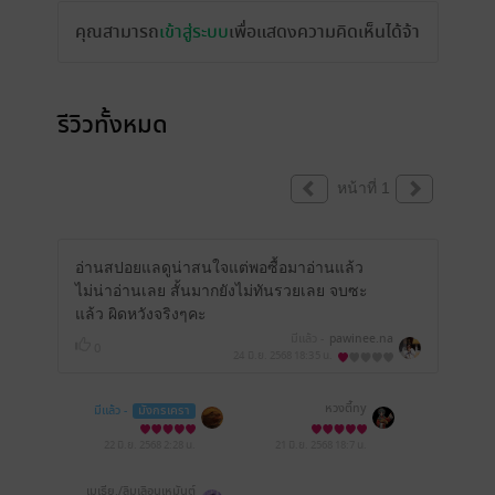
คุณสามารถ
เข้าสู่ระบบ
เพื่อแสดงความคิดเห็นได้จ้า
รีวิวทั้งหมด
หน้าที่ 1
อ่านสปอยแลดูน่าสนใจแต่พอซื้อมาอ่านแล้ว
ไม่น่าอ่านเลย สั้นมากยังไม่ทันรวยเลย จบซะ
แล้ว ผิดหวังจริงๆคะ
มีแล้ว -
pawinee.na
0
24 มิ.ย. 2568
18:35 น.
หวงตี้ny
มีแล้ว -
มังกรเครา
22 มิ.ย. 2568
2:28 น.
21 มิ.ย. 2568
18:7 น.
เมเธีย./ลืมเลือน​เหมันต์​