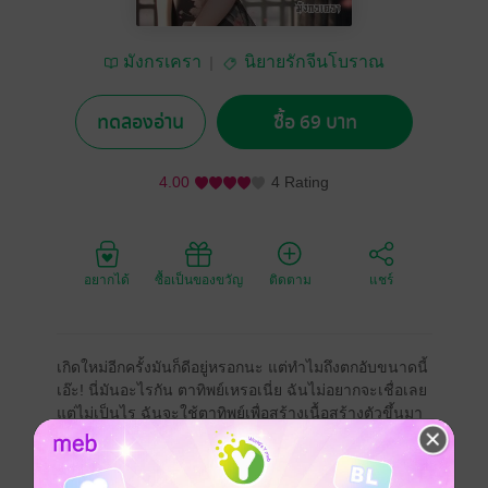
มังกรเครา
นิยายรักจีนโบราณ
ทดลองอ่าน
ซื้อ 69 บาท
4.00
4 Rating
อยากได้
ซื้อเป็นของขวัญ
ติดตาม
แชร์
เกิดใหม่อีกครั้งมันก็ดีอยู่หรอกนะ แต่ทำไมถึงตกอับขนาดนี้
เอ๊ะ! นี่มันอะไรกัน ตาทิพย์เหรอเนี่ย ฉันไม่อยากจะเชื่อเลย
แต่ไม่เป็นไร ฉันจะใช้ตาทิพย์เพื่อสร้างเนื้อสร้างตัวขึ้นมา
ให้ได้เลย
จีนโบราณ
ทะลุมิติ
ย้อนยุค/พีเรียด
เกิดใหม่