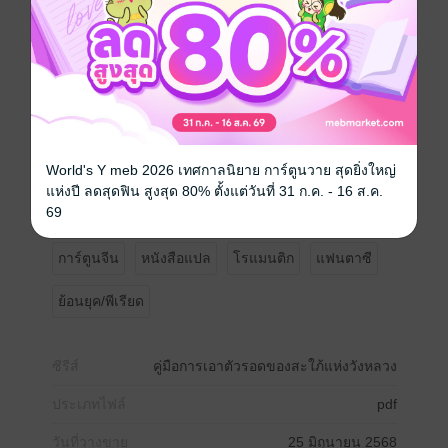
เด็กน้อยที่ตระกูลไม่ต้อนรับ
วังหลวงก็เต็มไปด้วยศัตรูคอยจ้องจะปองร้ายหมายเอาชีวิต
ถ้ามันจะรันทดขนาดนี้
แล้วข้าจะหาหนทางเข้าหาโอรสสวรรค์ได้จากตรงไหนกัน
ละเนี่ย!?
World's Y meb 2026 เทศกาลนิยาย การ์ตูนวาย สุดยิ่งใหญ่
แห่งปี ลดสุดฟิน สูงสุด 80% ตั้งแต่วันที่ 31 ก.ค. - 16 ส.ค.
ซูเหมิงเหมิงขอโกรธเทพมังกรไปพันปีหมื่นปี!
69
การ์ตูนจีน
หนังสือแปล
โรแมนติก
แฟนตาซี
ย้อนยุค/พีเรียด
ซีรีส์
คู่มือการเอาตัวรอดของสะใภ้แห่งวังหลวง
ประเภทไฟล์
pdf
วันที่วางขาย
25 มิถุนายน 2568