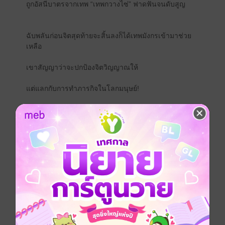
ถูกอัสนีบาตรจากเทพ “เทพกวางไซ่” ฟาดฟันจนดับสูญ
ฉับพลันก่อนจิตสุดท้ายจะสิ้นลงก็ได้เทพมังกรเข้ามาช่วย
เหลือ
เขาสัญญาว่าจะปกป้องจิตวิญญาณให้
แต่แลกกับการทำภารกิจในโลกมนุษย์!
“เมื่อใดที่เจ้าช่วยสนับสนุนให้โอรสสวรรค์ขึ้นครองราชย์
ได้สำเร็จ”
“เมื่อนั้นเจ้าจะได้หวนคืนสู่แดนเทพอีกครั้ง!”
ความทรงจำมากมายหลั่งไหลเข้ามาในหัว
บัดนี้เซียนกระต่ายกลายเป็นองค์หญิง “ซูเหมิงเหมิง”