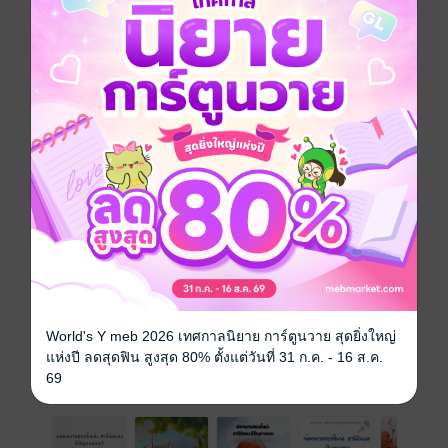
ถูกตาต้องใจเลดี้ 'โรซาลินด์' ผู้สูงศักดิ์ เบื้องหน้าเหมือนคน
อื่นไกล มันช่างทำใจยากยิ่ง
พารานอร์มอล
ดรามา
โรแมนติก
แฟนตาซี
ผี / วิญญาณ
ซีรีส์
เลดี้ผู้ห้ามแตะต้องเพราะเธอแต่งงานแล้วครับ
ประเภทไฟล์
pdf, epub
(สารบัญ)
วันที่วางขาย
24 มิถุนายน 2568
ความยาว
709 หน้า (≈ 184,035 คำ)
ราคาปก
420 บาท
World's Y meb 2026 เทศกาลนิยาย การ์ตูนวาย สุดยิ่งใหญ่
แห่งปี ลดสุดฟิน สูงสุด 80% ตั้งแต่วันที่ 31 ก.ค. - 16 ส.ค.
69
เรื่องที่คุณน่าจะสนใจ