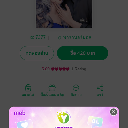
7377
พารานอร์มอล
โรมานซ์
ทดลองอ่าน
ซื้อ 420 บาท
5.00
1 Rating
อยากได้
ซื้อเป็นของขวัญ
ติดตาม
แชร์
'เฮลิออส' ดาราหน้าใหม่ของวงการที่ชนะรางวัลนักแสดง
นำดาวรุ่งเป็นเพียงนักเรียนมัธยมปลายธรรมดาที่เป็นที่