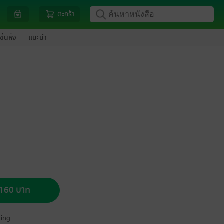
ตะกร้า
ขึ้นหิ้ง
แนะนำ
อ 160 บาท
ing