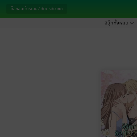
ล็อกอินเข้าระบบ / สมัครสมาชิก
อีบุ๊กทั้งหมด