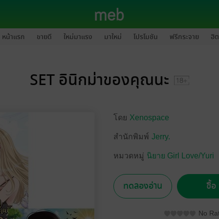
หน้าแรก
ขายดี
ใหม่มาแรง
มาใหม่
โปรโมชัน
ฟรีกระจาย
ฮิต
SET อินิกม่าของคุณนะ
โดย
Xenospace
สำนักพิมพ์
Jerry.
หมวดหมู่
นิยาย Girl Love/Yuri
ทดลองอ่าน
ซื้
No Rat