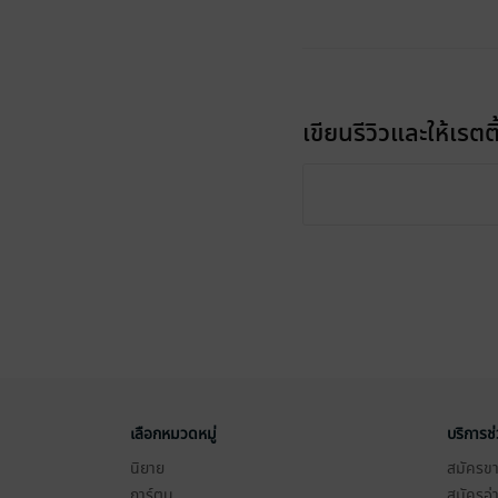
เขียนรีวิวและให้เรตติ
เลือกหมวดหมู่
บริการช
นิยาย
สมัครขาย
การ์ตูน
สมัครอ่