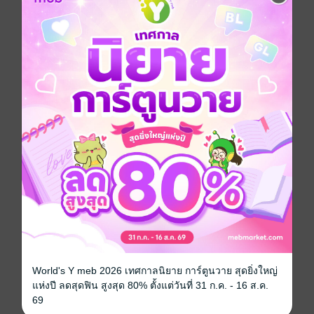
_________
เนื่องเรื่องย่อ
หลังถูกจับโยนลงทะเลจนด่ำดิ่งสู้ความมืดมิดและเวิ้งว้าง
กลางมหาสมุทร สิ่งเดียวที่ตราตรึงไปพร้อมกับสติที่กำลังดับ
วูบคือรอยยิ้มอันน่าขยะแขยงของพี่ชายสารเลว!
รู้อยู่แก่ใจว่าไม่ใช่คนดี...
แต่กับสายเลือดเดียวกันก็ยังฆ่าแกงกันได้ลงอย่างเลือดเย็น
กู้หนิงฮวา ฟื้นขึ้นมาอีกครั้งก็พบว่าตัวเองย้อนเวลากลับไป
เมื่อสามเดือนก่อนหน้า
กลับไปเริ่มต้นชีวิตก่อนเหตุการณ์ชุลมุนจะเกิดขึ้น ให้นาง
ได้เตรียมแผนรับมือเพื่อเอาชีวิตรอดอีกครั้ง
เพื่อเริ่มต้นวางแผนแก้มือล้างแค้นหมายจะต้องลากหัว กู้
เทียนเฉิง ผู้เป็นพี่ชายซึ่งไม่เคยเกรงกลัวผู้ใดเพราะมีบิดา
เป็นถึงอัครมหาเสนาบดีแห่ง ต้าสุ่ย มาขึ้นศาลรับโทษ
ชดใช้ความผิดสารพัดคดีที่มันก่อขึ้นเอาไว้อย่างคึกคะนอง
ให้ได้!
หาไม่แล้วแผ่นดินคงลุกเป็นไฟเพราะฝีมือของคนระยำตำ
World's Y meb 2026 เทศกาลนิยาย การ์ตูนวาย สุดยิ่งใหญ่
บอนเพียงคนเดียว!
แห่งปี ลดสุดฟิน สูงสุด 80% ตั้งแต่วันที่ 31 ก.ค. - 16 ส.ค.
ชาติที่แล้วเจ้าฆ่าข้าได้
69
ชาตินี้เจ้าก็ต้องโดนหั่นเป็นชิ้น ๆ ด้วยมือของข้า!