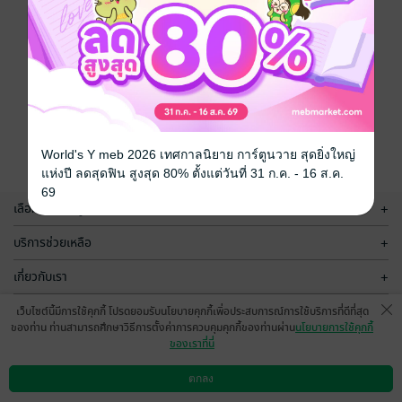
World's Y meb 2026 เทศกาลนิยาย การ์ตูนวาย สุดยิ่งใหญ่
แห่งปี ลดสุดฟิน สูงสุด 80% ตั้งแต่วันที่ 31 ก.ค. - 16 ส.ค.
69
เลือกหมวดหมู่
+
บริการช่วยเหลือ
+
เกี่ยวกับเรา
+
กลุ่มธุรกิจในเครือ
+
เว็บไซต์นี้มีการใช้คุกกี้ โปรดยอมรับนโยบายคุกกี้เพื่อประสบการณ์การใช้บริการที่ดีที่สุด
ของท่าน ท่านสามารถศึกษาวิธีการตั้งค่าการควบคุมคุกกี้ของท่านผ่าน
นโยบายการใช้คุกกี้
ของเราที่นี่
ตกลง
ดาวน์โหลดแอป
วิธีการใช้งาน
ติดต่อเรา