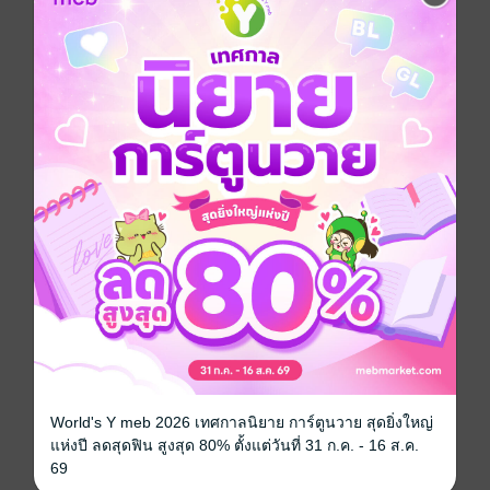
ซ่งเซียนซี และเฟิงเหวินเยี่ยเป็นเพียงพี่น้องร่วมเรือน
คนละสายเลือด
นางคิดว่าสามารถรักเขาได้ ถึงขั้นปีนขึ้นเตียงเขา มี
สัมพันธ์กันลึกซึ้งหลายค่ำคืน
จนกระทั่งนางตั้งครรภ์
แต่เขาก็ยังไม่มีวี่แววจะรับนางไว้ เขาต้องแต่งงานกับสตรี
อีกคนที่เป็นถึงหลานสาวของไทเฮา
ดังนั้นนางจึงไปแต่งงานกับผู้อื่น
แต่ระหว่างส่งตัวเจ้าสาว ซ่งเซียนซีถูกลอบโจมตี หมายเอา
ชีวิต
พี่ชายของนางมาช่วยไว้ได้ทัน แต่รักษาชีวิตนางไว้ไม่ได้
World's Y meb 2026 เทศกาลนิยาย การ์ตูนวาย สุดยิ่งใหญ่
แห่งปี ลดสุดฟิน สูงสุด 80% ตั้งแต่วันที่ 31 ก.ค. - 16 ส.ค.
ก่อนตาย นางเพียงร้องขอเขาครั้งสุดท้าย หวังว่าความตาย
69
ของนางกับลูกในครรภ์ จะแก้ไขความแค้นของพี่ชายได้