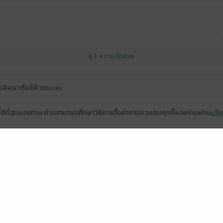
1
ดู 1 ความเห็นย่อย
องลัคนากันย์ด้วยนะคะ
ที่ดีที่สุดของท่าน ท่านสามารถศึกษาวิธีการตั้งค่าการควบคุมคุกกี้ของท่านผ่าน
นโยบ
หน้าที่ 1
่วยเหลือ
เกี่ยวกับเรา