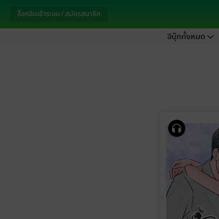
ล็อกอินเข้าระบบ / สมัครสมาชิก
อีบุ๊กทั้งหมด