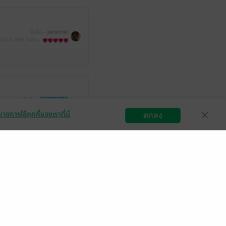
มีแล้ว -
Jarunrat
4 ก.ค. 2568
7:48 น.
มีแล้ว -
ลัคนากันย์
25 มิ.ย. 2568
8:5 น.
ายการใช้คุกกี้ของเราที่นี่
ตกลง
สมัครขายอีบุ๊ก
วิธีการใช้งาน
ติดต่อเรา
กลุ่มธุรกิจในเครือ