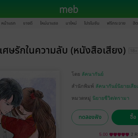
หน้าแรก
ขายดี
ใหม่มาแรง
มาใหม่
โปรโมชัน
ฟรีกระจาย
ฮิต
เศษรักในความลับ (หนังสือเสียง)
โดย
ลัคนากันย์
สำนักพิมพ์
ลัคนากันย์นิยายเสีย
หมวดหมู่
นิยายชีวิต/ดรามา
ทดลองฟัง
ซื้
5.00
2 R