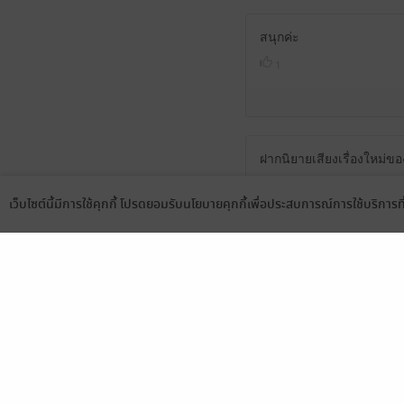
สนุกค่ะ
1
ฝากนิยายเสียงเรื่องใหม่ข
0
เว็บไซต์นี้มีการใช้คุกกี้ โปรดยอมรับนโยบายคุกกี้เพื่อประสบการณ์การใช้บริการ
Language
ดาวน์โหลดแอป
เลือกหมวดหมู่
บริการช