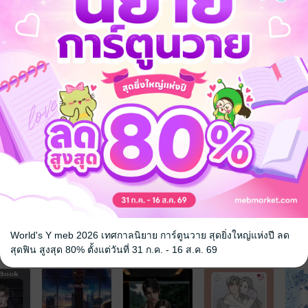
างวริศราตั้งแต่สมัยเรียน แต่ด้วยสถานะ เพื่อน ค้ำคอ ชายหนุ่มจึงไม่คิดจะบอก
 ดุจดังไฟใกล้น้ำมัน ชายหนุ่มหลงรักเพื่อนสนิทมากขึ้นทุกทีๆ เสียแต่ว่าเธอมีแฟ
ำความรู้สึกหวานล้ำนั้นเอาไว้ตามลำพัง จวบจนวริศราถูกคนรักนอกใจ ฟูมฟายเสี
ยก็ลงเอยด้วยการมีสัมพันธ์ลึกซึ้งกับเพื่อนสนิทที่คอยปลอบใจอย่างเขา ค่ำคืนนั้น
ต้เงื่อนไข ไม่มีสิทธิ์หึงหวง และหากเจอคนที่ใช่เมื่อใด ความสัมพันธ์ลับนี้จ
้ผล จากคนที่บอกว่าจะไม่หึงไม่หวง มาวันนี้กลับหึงจนเลือดขึ้นหน้า จากความ
้ทั่วว่าเธอเป็นของเขาเท่านั้น และเขานี่แหละที่เป็นคนแรกคนเดียวของเธอ!
ือเล่มนี้ยังมีวางขายที่ MEB ในรูป
มารถเลือกซื้อได้เลยจ้ะ
World's Y meb 2026 เทศกาลนิยาย การ์ตูนวาย สุดยิ่งใหญ่แห่งปี ลด
จ
สุดฟิน สูงสุด 80% ตั้งแต่วันที่ 31 ก.ค. - 16 ส.ค. 69