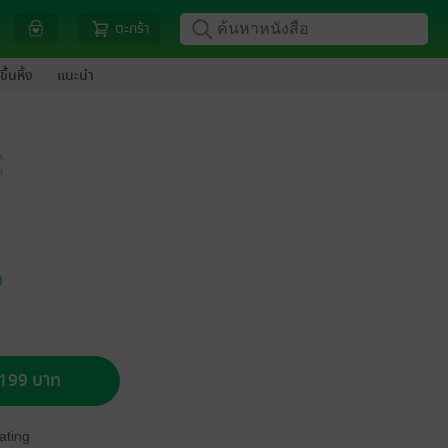
ตะกร้า
ขึ้นหิ้ง
แนะนำ
ง
อ 199 บาท
ating