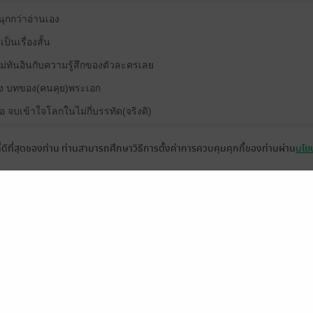
นุกกว่าอ่านเอง
ป็นเรื่องสั้น
ไม่ทันอินกับความรู้สึกของตัวละครเลย
่าง บทของ(คนคุย)พระเอก
 จบเข้าใจโลกในไม่กี่บรรทัด(จริงดิ)
รับเราคือบทพระเอกนี่แหละ มันไม่มีsignอะไรเลยนะที่ทำให้คนอ่านรู้สึกพระ
ที่ดีที่สุดของท่าน ท่านสามารถศึกษาวิธีการตั้งค่าการควบคุมคุกกี้ของท่านผ่าน
นโยบ
่กิจกรรมอย่างว่า แค่นั้นเลย พอพระเอกมาเสียอกเสียใจหนักมันเลยแอบตลก
น่อย คงจะดีกว่านี้ บทนางเอกมันไม่ได้เล่าอะไรมากหรอก แต่มันก็พอเข้าใจ
มีแล
ดู 1 ความเห็นย่อย
ังในให้นะคะ รอเรื่องต่อไป