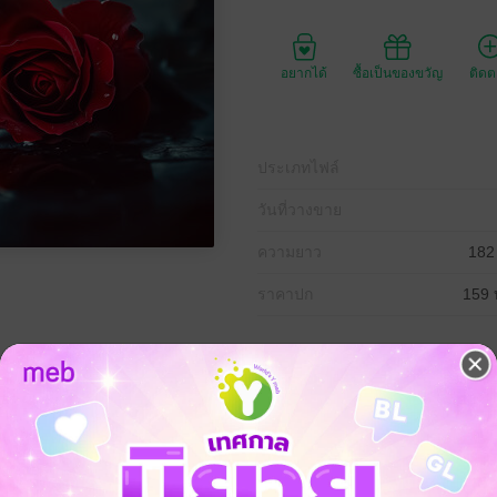
อยากได้
ซื้อเป็นของขวัญ
ติด
ประเภทไฟล์
วันที่วางขาย
ความยาว
182
ราคาปก
159 
ัวเองพลาดท้อง” แววตาของหิรัญแข็งกร้าวในยามที่จ้องอีกฝ่าย พร้อมกันนั้นมื
ใจของเธอติดขัดและเริ่มสำลักน้ำลายที่อัดอั้นอยู่โคนลิ้น สองมือของเธอทุบ
อนแรงลง