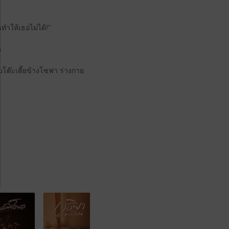
ทำให้เธอไม่ได้!”
ด
๊ะเตี้ยข้างโซฟา ร่างกาย