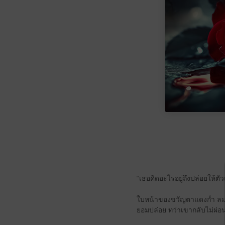
“เธอคิดอะไรอยู่ถึงปล่อยให้ต
ใบหน้าของขวัญตาแดงก่ำ ลมหาย
ยอมปล่อย ทว่าเขากลับไม่ผ่