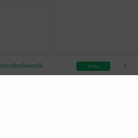
เอกคิดอะไร/แคร์อะไร
ายการใช้คุกกี้ของเราที่นี่
นิดนึงอะ ถ้าขยาย
ตกลง
สมัครขายอีบุ๊ก
วิธีการใช้งาน
ติดต่อเรา
ได้ไงว่าทำไมรัก
้ว -
นิรนามID : I15WRWr078
15 ก.ค. 2568
19:12 น.
มีแล้ว -
chompoo chomjai
6 ก.ค. 2568
5:56 น.