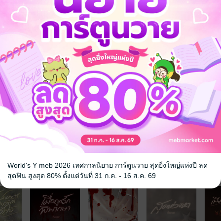
ว่าเธอไม่ใช่คนที่ฉันจะแต่งงานด้วย แล้วลืมเรื่องสัญญาบ้าบอนั่นไปซะ ฉัน
่กำลังจะขาดอากาศหายใจ เขาจึงปล่อยมือแล้วผลักเธอออกไปด้วยความหงุดหงิ
เพราะเกือบจะขาดอากาศหาย ทำให้ขวัญตาเซถลาล้มลงไปจนกระแทกกับขอบโต
บบริเวณท้องน้อย “เลือด ไม่จริงใช่ไหม”
World's Y meb 2026 เทศกาลนิยาย การ์ตูนวาย สุดยิ่งใหญ่แห่งปี ลด
จ
สุดฟิน สูงสุด 80% ตั้งแต่วันที่ 31 ก.ค. - 16 ส.ค. 69