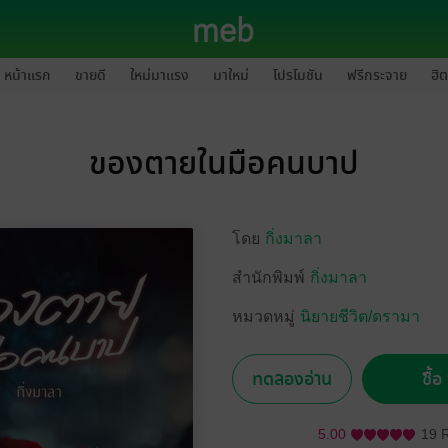
หน้าแรก
ขายดี
ใหม่มาแรง
มาใหม่
โปรโมชัน
ฟรีกระจาย
ฮิต
ของตายในมือคนบาป
โดย
กิ่งมาลา
สำนักพิมพ์
กิ่งมาลา
หมวดหมู่
นิยายชีวิต/ดรามา
ทดลองอ่าน
ซื้
5.00
19 