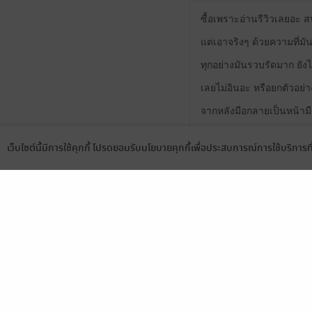
ซื้อเพราะอ่านรีวิวเลยอะ ส
แต่เอาจริงๆ ด้วยความที่มันเ
ทุกอย่างมันรวบรัดมาก ยัง
เลยไม่อินอะ หรือยกตัวอย
จากหลังมือกลายเป็นหน้ามือ
คหสต.ที่มีปัญหาที่สุดสำห
เว็บไซต์นี้มีการใช้คุกกี้ โปรดยอมรับนโยบายคุกกี้เพื่อประสบการณ์การใช้บริการ
นางเอก เพราะบทมันเล่าแต
Language
ดาวน์โหลดแอป
ความความสัมพันธ์พระนางห
พระเอกขนาดนั้น
1
ชอบมากค่ะเรื่องนี้เป็นกำล
1