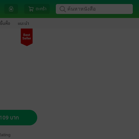
ตะกร้า
ขึ้นหิ้ง
แนะนำ
อ 109 บาท
Rating