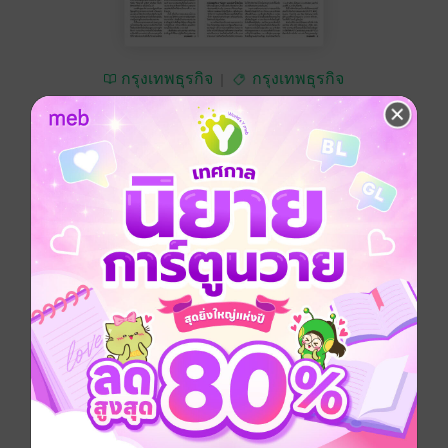
กรุงเทพธุรกิจ
กรุงเทพธุรกิจ
ซื้อ 19 บาท
No Rating
อยากได้
ซื้อเป็นของขวัญ
ติดตาม
แชร์
กรุงเทพธุรกิจ วันอังคารที่ 24 มิถุนายน พ.ศ.2568
ประเภทไฟล์
pdf
วันที่วางขาย
23 มิถุนายน 2568