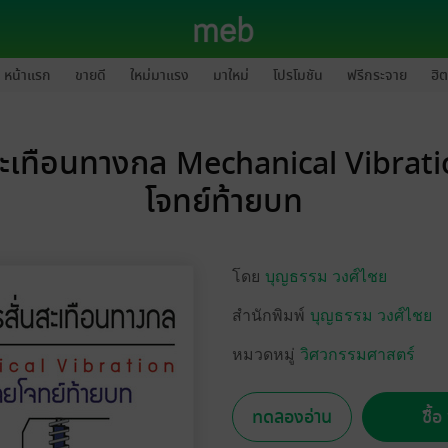
หน้าแรก
ขายดี
ใหม่มาแรง
มาใหม่
โปรโมชัน
ฟรีกระจาย
ฮิต
สะเทือนทางกล Mechanical Vibrat
โจทย์ท้ายบท
โดย
บุญธรรม วงศ์ไชย
สำนักพิมพ์
บุญธรรม วงศ์ไชย
หมวดหมู่
วิศวกรรมศาสตร์
ทดลองอ่าน
ซื้