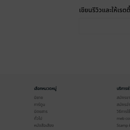
เขียนรีวิวและให้เรตติ
เลือกหมวดหมู่
บริการช
นิยาย
สมัครขาย
การ์ตูน
สมัครอ่
นิตยสาร
วิธีการใ
ทั่วไป
meb co
หนังสือเสียง
Stamp ค