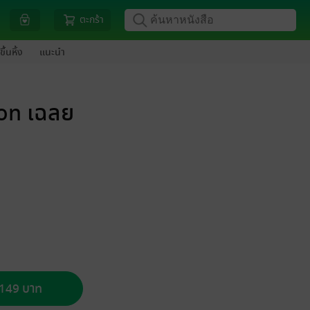
ตะกร้า
ขึ้นหิ้ง
แนะนำ
ion เฉลย
อ 149 บาท