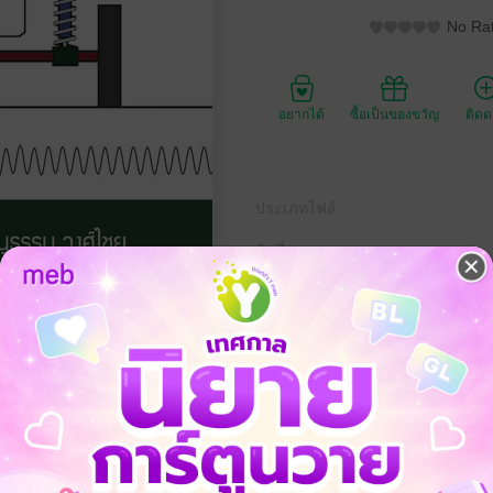
No Rat
อยากได้
ซื้อเป็นของขวัญ
ติด
ประเภทไฟล์
วันที่วางขาย
ความยาว
ราคาปก
380 
บบฝึกหัดของหนังสือ การสั่นสะเทือนทางกล Mechanical Vibration เพื่อเสร
เทือนทางกลจำนวนมาก นอกจากนี้ยังมีโจทย์การเขียนโปรแกรมด้วยภาษา M
รม MATLAB มาใช้ในการแก้โจทย์ปัญหาการสั่นสะเทือน