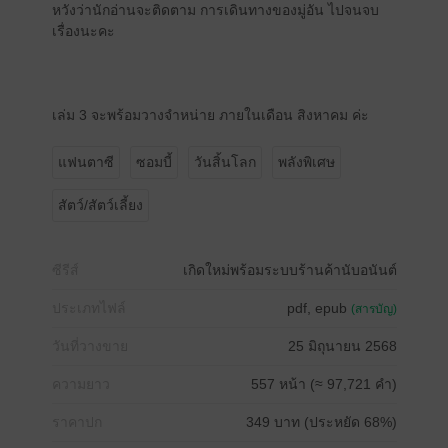
หวังว่านักอ่านจะติดตาม การเดินทางของมู่อัน ไปจนจบ
เรื่องนะคะ
เล่ม 3 จะพร้อมวางจำหน่าย ภายในเดือน สิงหาคม ค่ะ
แฟนตาซี
ซอมบี้
วันสิ้นโลก
พลังพิเศษ
สัตว์/สัตว์เลี้ยง
ซีรีส์
เกิดใหม่พร้อมระบบร้านค้านับอนันต์
ประเภทไฟล์
pdf, epub
(สารบัญ)
วันที่วางขาย
25 มิถุนายน 2568
ความยาว
557 หน้า (≈ 97,721 คำ)
ราคาปก
349 บาท (ประหยัด 68%)