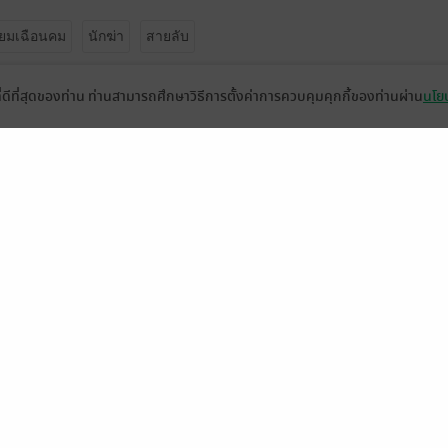
ี่ยมเฉือนคม
นักฆ่า
สายลับ
ที่ดีที่สุดของท่าน ท่านสามารถศึกษาวิธีการตั้งค่าการควบคุมคุกกี้ของท่านผ่าน
นโยบ
จ
้ง