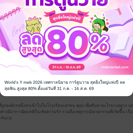
อยากได้
ซื้อเป็นของขวัญ
ติด
ซีรีส์
นายนัก
ประเภทไฟล์
วันที่วางขาย
ความยาว
376
ราคาปก
World's Y meb 2026 เทศกาลนิยาย การ์ตูนวาย สุดยิ่งใหญ่แห่งปี ลด
สุดฟิน สูงสุด 80% ตั้งแต่วันที่ 31 ก.ค. - 16 ส.ค. 69
ี่ถูกองค์กรหนึ่งส่งเข้าไปในโรงเรียนเอกชน คุอง เพื่อสืบหาอะไรบางอย่าง แต
ยนต่างมีอาการผิดปกติในเชิงความรัก รวมถึงเหตุการณ์ฆาตกรรมที่เกิดขึี้น เ
รกันแน่