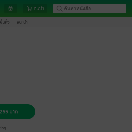
ตะกร้า
ขึ้นหิ้ง
แนะนำ
อ 265 บาท
ing