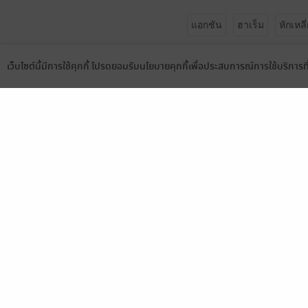
แอกชัน
ฮาเร็ม
หักเหล
เว็บไซต์นี้มีการใช้คุกกี้ โปรดยอมรับนโยบายคุกกี้เพื่อประสบการณ์การใช้บริการ
Language
ดาวน์โหลดแอป
เรื่องที่คุณน่าจะสนใ
เขียนรีวิวและให้เรตติ