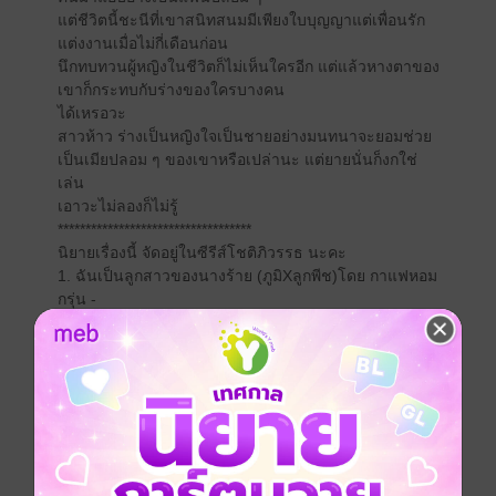
แต่ชีวิตนี้ชะนีที่เขาสนิทสนมมีเพียงใบบุญญาแต่เพื่อนรัก
แต่งงานเมื่อไม่กี่เดือนก่อน
นึกทบทวนผู้หญิงในชีวิตก็ไม่เห็นใครอีก แต่แล้วหางตาของ
เขาก็กระทบกับร่างของใครบางคน
ได้เหรอวะ
สาวห้าว ร่างเป็นหญิงใจเป็นชายอย่างมนทนาจะยอมช่วย
เป็นเมียปลอม ๆ ของเขาหรือเปล่านะ แต่ยายนั่นก็งกใช่
เล่น
เอาวะไม่ลองก็ไม่รู้
***********************************
นิยายเรื่องนี้ จัดอยู่ในซีรีส์โชติภิวรรธ นะคะ
1. ฉันเป็นลูกสาวของนางร้าย (ภูมิXลูกพีช)โดย กาแฟหอม
กรุ่น -
2.My Princess เพราะเธอคือความรัก (แบงค์ X ปรางค์) -
อยู่ซีรีส์ ผมเป็นลูกท่านประธาน
3. รักเราไม่เคยเท่ากัน (ธาร์ Xสายน้ำ) โดย กาแฟหอม
กรุ่น- อยู่ซีรีส์ ท้องไม่ต้องรับ
4. รักเราแค่เรื่องบนเตียง (ไธม์ X กล้วย) โดย กาแฟหอม
กรุ่น
5. Just Friends ให้เป็นแค่เพื่อน (ปลื้ม X ตะวัน) โดย หญิง
เพียว