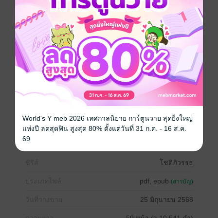
6. อยากเป็นแฟนหมอ (คุณอินน์ X หมอใบ) โดย กาแฟหอม
กรุ่น
7.แน่ใจนะว่ารักกัน (หมอเบย์ X เจ้บุญ) โดยกาแฟหอมกรุ่น
8.รักเราแค่เรื่องบังเอิญ (อวัช X อิงดาว) โดยกาแฟหอม
กรุ่น
9.รัก(ไม่)บังเอิญ (พอร์ช X หมอแบม) โดยกาแฟหอมกรุ่น
10.แค่คนเมามาเจอกกัน (แอลี่ xนนท์) โดยกาแฟหอมกรุ่น
11.ใครเพื่อนเธอ (หมอต่อ ทรี) โดยกาแฟหอมกรุ่น - ตัว
ละครมาจากเรื่อง อยากเป็นแฟนหมอ
โรแมนติก
ดรามา
ท้อง
ตลก
แอบรัก
World's Y meb 2026 เทศกาลนิยาย การ์ตูนวาย สุดยิ่งใหญ่
แห่งปี ลดสุดฟิน สูงสุด 80% ตั้งแต่วันที่ 31 ก.ค. - 16 ส.ค.
ครอบครัว
รักวัยรุ่น
มหาวิทยาลัย
69
ซีรีส์
โชติภิวรรธ
ประเภทไฟล์
pdf, epub
(สารบัญ)
วันที่วางขาย
25 มิถุนายน 2568