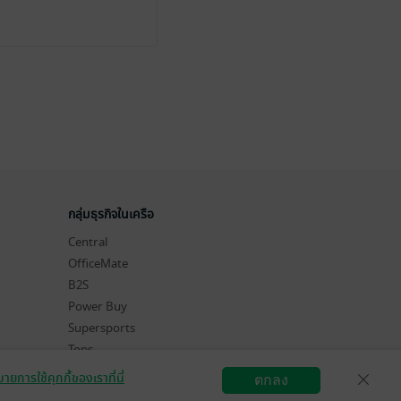
กลุ่มธุรกิจในเครือ
Central
OfficeMate
B2S
Power Buy
Supersports
Tops
Hytexts
ายการใช้คุกกี้ของเราที่นี่
ตกลง
สมัครขายอีบุ๊ก
วิธีการใช้งาน
ติดต่อเรา