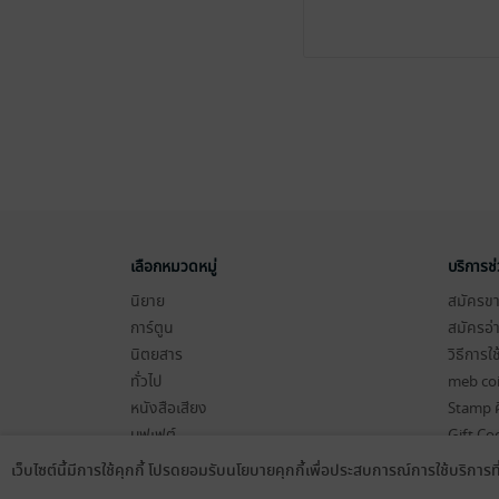
เลือกหมวดหมู่
บริการช
นิยาย
สมัครขาย
การ์ตูน
สมัครอ่
นิตยสาร
วิธีการใ
ทั่วไป
meb co
หนังสือเสียง
Stamp ค
บุฟเฟต์
Gift Co
เงื่อนไข
เว็บไซต์นี้มีการใช้คุกกี้ โปรดยอมรับนโยบายคุกกี้เพื่อประสบการณ์การใช้บริการ
Language
ดาวน์โหลดแอป
นโยบายค