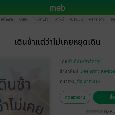
หน้าแรก
ขายดี
ใหม่มาแรง
มาใหม่
โปรโมชัน
ฟรีกระจาย
ฮิต
เดินช้าแต่ว่าไม่เคยหยุดเดิน
โดย
คืนที่ท้องฟ้าสีคราม
สำนักพิมพ์
Greenmint_Keyboa
หมวดหมู่
พัฒนาตนเอง
ทดลองอ่าน
ซื้
No Rat