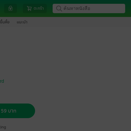
ตะกร้า
ขึ้นหิ้ง
แนะนำ
rd
อ 59 บาท
ing