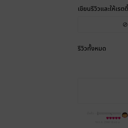
เขียนรีวิวและให้เรตติ
รีวิวทั้งหมด
มีแล้ว -
อู้ววววววววหูวววววว
19 ก.ค. 2568
18:43 น.