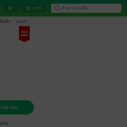
ตะกร้า
ขึ้นหิ้ง
แนะนำ
อ 149 บาท
ating