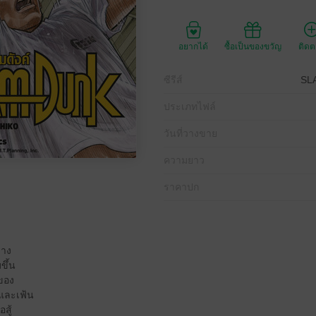
อยากได้
ซื้อเป็นของขวัญ
ติด
ซีรีส์
SL
ประเภทไฟล์
วันที่วางขาย
ความยาว
ราคาปก
่าง
ขึ้น
 ของ
 และเฟ้น
สู้