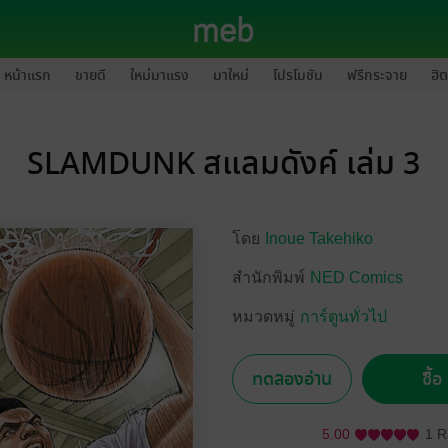
หน้าแรก
ขายดี
ใหม่มาแรง
มาใหม่
โปรโมชัน
ฟรีกระจาย
ฮิต
SLAMDUNK สแลมดังค์ เล่ม 3
โดย
Inoue Takehiko
สำนักพิมพ์
NED Comics
หมวดหมู่
การ์ตูนทั่วไป
ทดลองอ่าน
ซื้
5.00
1 R