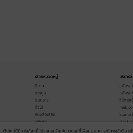
เลือกหมวดหมู่
บริการช
นิยาย
สมัครขาย
การ์ตูน
สมัครอ่
นิตยสาร
วิธีการใ
ทั่วไป
meb co
หนังสือเสียง
Stamp ค
บุฟเฟต์
Gift Co
เงื่อนไข
เว็บไซต์นี้มีการใช้คุกกี้ โปรดยอมรับนโยบายคุกกี้เพื่อประสบการณ์การใช้บริการ