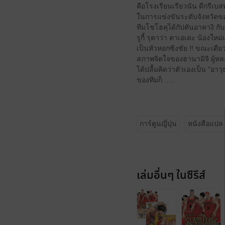
คือโรงเรียนเรียวนัน ดีกรีเบสท
ในการแข่งขันระดับจังหวัดขอ
ทีมโชโฮคุได้กัปตันอาคางิ กับ
รูกี้ รุคาว่า คาเอเดะ น้องใหม่เ
เป็นหัวหอกซิงชัย !! ขณะเดีย
สภาพจิตใจของฮานามิจิ ผู้ห
ได้ปลื้มคิดว่าตัวเองเป็น "อาวุ
ของทีมก็ .....
การ์ตูนญี่ปุ่น
หนังสือแปล
เล่มอื่นๆ ในซีรีส์