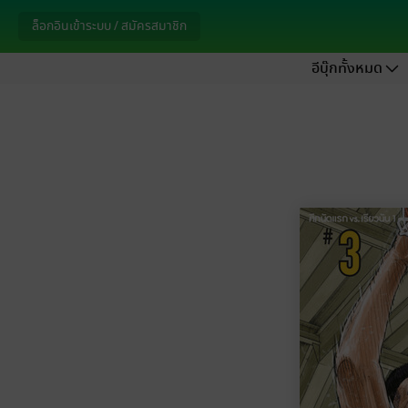
ล็อกอินเข้าระบบ / สมัครสมาชิก
อีบุ๊กทั้งหมด