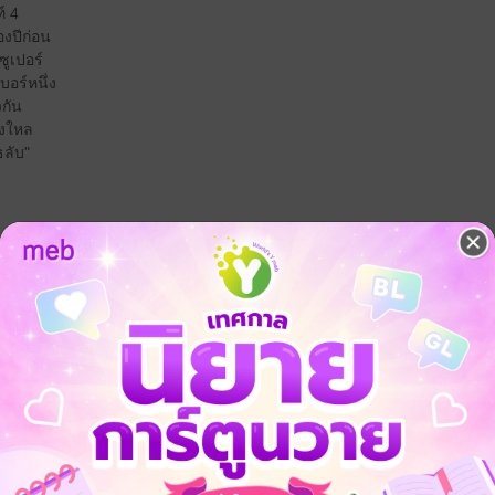
์ 4
งปีก่อน
ซูเปอร์
บอร์หนึ่ง
วกัน
ลงใหล
ธลับ"
ดรามา
กีฬา