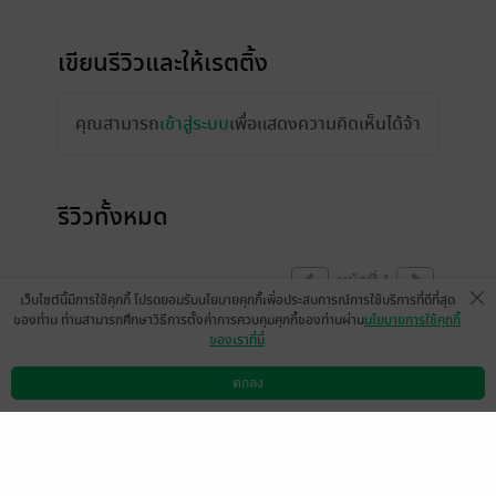
เขียนรีวิวและให้เรตติ้ง
คุณสามารถ
เข้าสู่ระบบ
เพื่อแสดงความคิดเห็นได้จ้า
รีวิวทั้งหมด
หน้าที่ 1
เว็บไซต์นี้มีการใช้คุกกี้ โปรดยอมรับนโยบายคุกกี้เพื่อประสบการณ์การใช้บริการที่ดีที่สุด
ของท่าน ท่านสามารถศึกษาวิธีการตั้งค่าการควบคุมคุกกี้ของท่านผ่าน
นโยบายการใช้คุกกี้
ของเราที่นี่
คิดถึง อยากอ่านต่อจัง🥹
มีแล้ว -
ตกลง
นิรนามID : DRr1E53279
ดาวน์โหลดแอป
วิธีการใช้งาน
ติดต่อเรา
0
29 พ.ค. 2569
12:34 น.
ฮอบมากกกก ฟินมากค่ะ TTTTT รอคอยมา
อย่างยาวนาน คุ้มมากที่สุด