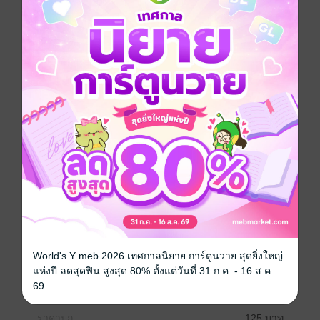
คอยสอนงานซึ่งมีภาพลักษณ์เป็นคนเย็นชาน่ากลัวแท้จริง
เป็นคนใจดี... วันหนึ่งในช่วงที่เริ่มก้าวข้ามความเป็น
พนักงานใหม่และชินกับงานแล้วนั้นเอง จู่ๆ ชิโนะก็เกิดมอง
ไม่เห็นบรรยากาศของอุตสึมิขึ้นมาซะเฉยๆ...? และแล้วต่อ
หน้าชิโนะที่กําลังสับสนนั้นเอง อุตสึมิก็—...? ซีรีส์ยอดนิยม
เล่ม 4 ออกวางจําหน่าย พร้อมด้วยตอนแถมพิเศษ 15 หน้า
แล้วค่ะ!
การ์ตูนญี่ปุ่น
หนังสือแปล
ตลก
โรแมนติก
ลึกลับ
ซีรีส์
วันนี้ก็เข้าใจยากอีกแล้วนะคะ คุณรุ่นพี่สุดเฮี้ยบ
ประเภทไฟล์
pdf
World's Y meb 2026 เทศกาลนิยาย การ์ตูนวาย สุดยิ่งใหญ่
วันที่วางขาย
25 มิถุนายน 2568
แห่งปี ลดสุดฟิน สูงสุด 80% ตั้งแต่วันที่ 31 ก.ค. - 16 ส.ค.
69
ความยาว
138 หน้า
ราคาปก
125 บาท