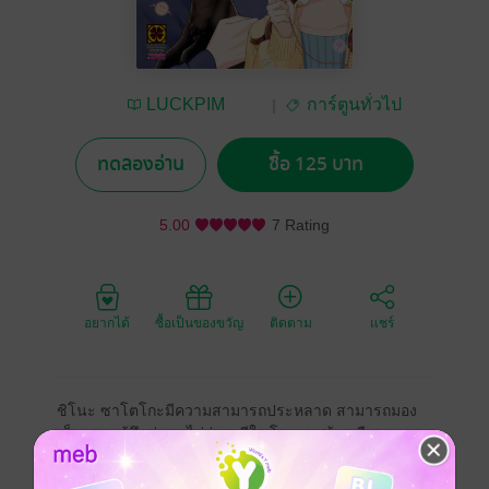
LUCKPIM
การ์ตูนทั่วไป
Publishing
ทดลองอ่าน
ซื้อ 125 บาท
5.00
7 Rating
อยากได้
ซื้อเป็นของขวัญ
ติดตาม
แชร์
ชิโนะ ซาโตโกะมีความสามารถประหลาด สามารถมอง
เห็นความรู้สึกต่างๆ ไม่ว่าจะดีใจ โกรธ เศร้า หรือ
สนุกสนาน เป็นสิ่งมีชีวิตปริศนาลอยฟองอยู่ในอากาศได้
ด้วยความสามารถนั้น ชิโนะจึงได้รู้ว่าแท้จริงอุตสึมิ รุ่นพี่ที่