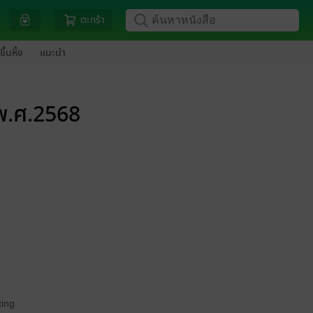
ตะกร้า
ขึ้นหิ้ง
แนะนำ
 พ.ศ.2568
ing