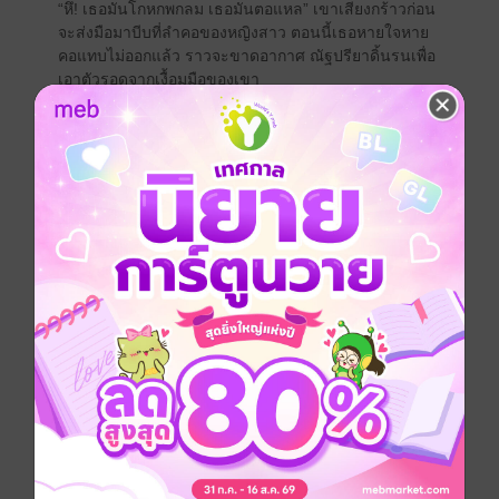
“หึ! เธอมันโกหกพกลม เธอมันตอแหล” เขาเสียงกร้าวก่อน
จะส่งมือมาบีบที่ลำคอของหญิงสาว ตอนนี้เธอหายใจหาย
คอแทบไม่ออกแล้ว ราวจะขาดอากาศ ณัฐปรียาดิ้นรนเพื่อ
เอาตัวรอดจากเงื้อมมือของเขา
“ได้โปรดค่ะคุณสืบ อย่าทำแบบนี้ อ๊ะ… ไม่!” มือที่ป่ายปัด
ทำให้ข้าวของตกหล่น แล้วเธอก็คว้าโคมไฟที่หัวเตียงได้
จากนั้นเธอก็ฟาดเข้าไปที่ศีรษะของสืบนทีเสียงดังผลัวะ!
ชายหนุ่มถึงกับชะงัก และถอนมือที่กำลังบีบลำคอของหญิง
สาวอยู่ ณัฐปรียาหายใจหอบถี่ ตอนนี้เธอนึกกลัวผู้ชายตรง
หน้าแล้ว
“ฉันถามอีกคำเดียว เธอจะตอบ หรือไม่ตอบ?” ท่าทางที่เจ็บ
เอาเรื่อง ชายหนุ่มเอามือกุมหัว คงจะเจ็บไม่หยอกทีเดียว
“ฉันถามเธออีกคำ ไอ้ต่อมันอยู่ที่ไหน?”
“คุณสืบคะ ต๋อมไม่รู้จริง ๆ ไม่รู้จริง ๆ ค่ะ”
“ไม่รู้เหรอ” เขาขบเขี้ยวเคี้ยวฟัน
“ได้! ฉันทนมามากพอแล้ว ตอนนี้ฉันจะไม่ทนอีกต่อไป!
สายทิพย์... น้องสาวคนเดียวของฉันจะต้องได้รับความ
ยุติธรรม”
“เอ๊ะ! คุณ… คุณสืบคะ คุณจะทำอะไรฉัน?”
ดรามา
โรแมนติก
ตบจูบ
แก้แค้น