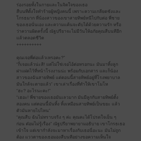
ร่องรอยทั้งในกายและในจิตใจของเธอ
สืบนทีตั้งใจทำร้ายผู้หญิงคนนี้ เพราะความเกลียดชังและ
โกรธมาก ที่น้องสาวของเขาสายทิพย์หนีไปกับต่อ พี่ชาย
ของเธอนั่นเอง และความแค้นจะดับได้ด้วยความรัก หรือ
ว่าความผิดครั้งนี้ ณัฐปรียาจะไม่มีวันให้อภัยคุณสืบนทีอีก
แล้วตลอดชีวิต
++++++++++
คุณเจอพี่ต่อแล้วเหรอคะ?”
“ก็เจอแล้วน่ะสิ! แต่ไม่ใช่เจอไอ้ต่อหรอกนะ มันมาทิ้งลูก
ฝาแฝดไว้ที่หน้าโรงงานน่ะ พร้อมกับเอกสาร และก็น้อง
สาวของฉันสายทิพย์ แต่ตอนนี้สายทิพย์อยู่ที่โรงพยาบาล
มันใกล้จะตายแล้ว” เขาเล่าเรื่องที่ทำให้เขาโมโห
“ฮะ? อะไรนะคะ!”
“เฮอะ! พี่ชายของเธอมันเลวมาก มันมีลูกกับสายทิพย์ตั้ง
สองคน แต่ตอนนี้มันทิ้ง ทิ้งเหมือนสายทิพย์เป็นขยะ แล้ว
ตัวมันหายไปไหน”
“คุณสืบ ฉันไม่ทราบจริง ๆ ค่ะ คุณคะได้โปรดใจเย็น ๆ
ก่อน ต๋อมไม่รู้เรื่อง” ณัฐปรียาพยายามอธิบาย เขาโกรธเธอ
เข้าใจ แต่เขากำลังจะมาหาเรื่องกับเธอนี่อะนะ มันไม่ถูก
ต้อง แววตาของเธอมองสืบนทีอย่างขอความเห็นใจ