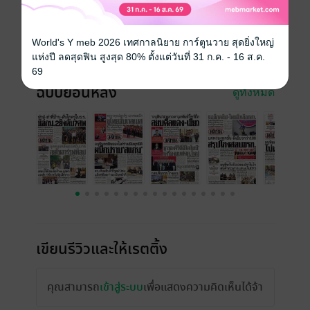
วันที่วางขาย
25 มิถุนายน 2568
ความยาว
16 หน้า
World's Y meb 2026 เทศกาลนิยาย การ์ตูนวาย สุดยิ่งใหญ่
ราคาปก
10 บาท
แห่งปี ลดสุดฟิน สูงสุด 80% ตั้งแต่วันที่ 31 ก.ค. - 16 ส.ค.
69
ฉบับย้อนหลัง
ดูทั้งหมด
เขียนรีวิวและให้เรตติ้ง
คุณสามารถ
เข้าสู่ระบบ
เพื่อแสดงความคิดเห็นได้จ้า