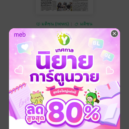
มติชน (news)
มติชน
ซื้อ 10 บาท
No Rating
อยากได้
ซื้อเป็นของขวัญ
ติดตาม
แชร์
หนังสือพิมพ์มติชน วันพฤหัสบดีที่ 26 มิถุนายน พ.ศ.2568
ประเภทไฟล์
pdf