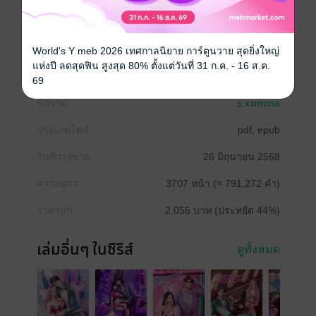
โรมานซ์
ตลก
โรแมนติก
18+
มาเฟีย
แอบรัก
World's Y meb 2026 เทศกาลนิยาย การ์ตูนวาย สุดยิ่งใหญ่
แห่งปี ลดสุดฟิน สูงสุด 80% ตั้งแต่วันที่ 31 ก.ค. - 16 ส.ค.
ซีรีส์
DangerZone ∣ เขตหวงรัก
69
นักวาด
s.xxmona
ประเภทไฟล์
pdf, epub
วันที่วางขาย
26 มิถุนายน 2568
ความยาว
3707 หน้า (≈ 791,272 คำ)
ราคาปก
2,055 บาท (ประหยัด 44%)
เล่มอื่นๆ ในซีรีส์
ดูทั้งหมด