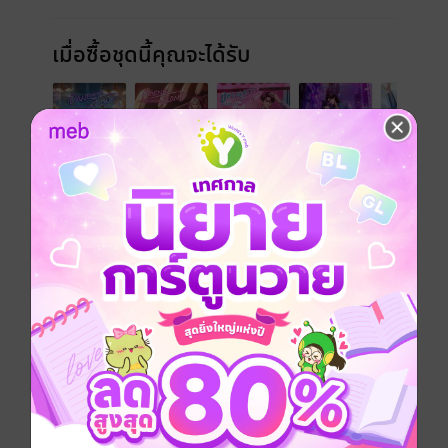
เมื่อซื้อชุดนี้คุณจะได้รับ
หนังสือเซตนี้มีทั้งหมด 5 เล่ม คือ
DangerZone เขตหวงรัก
FriendZone | ข้ามเขตเพื่อน
ObligationZone เขตล่ามรัก
CrazyZone เขตคลั่งรัก
Passionate Zone เขตระวังรัก