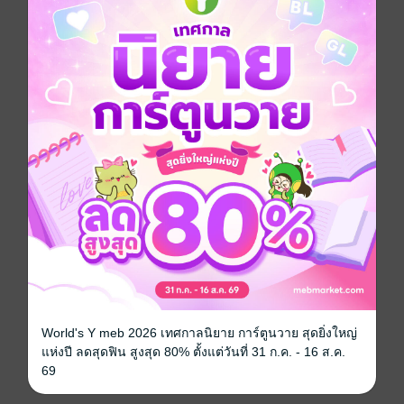
"เดซาโรว" นักศึกษาภาควิชาชีววิทยา ได้จับเงือกลึกลับใน
น่านน้ำแห่งหนึ่งเพื่อมาทำโครงการวิจัยเงือก ในขณะที่
เงือกตัวนี้ได้ตกหลุมรักเดซาโรวเข้าอย่างจัง แต่เดซาโร
วหารู้ไม่ว่าเขาเองก็ได้ตกเป็นเหยื่อของเจ้าเงือกหนุ่มตนนี้
เสียแล้ว...
Boy love / Yaoi
การ์ตูนจีน
หนังสือแปล
โรแมนติก
โรมานซ์
ซีรีส์
นายเงือกของเดซาโรว
ประเภทไฟล์
pdf
World's Y meb 2026 เทศกาลนิยาย การ์ตูนวาย สุดยิ่งใหญ่
แห่งปี ลดสุดฟิน สูงสุด 80% ตั้งแต่วันที่ 31 ก.ค. - 16 ส.ค.
วันที่วางขาย
26 มิถุนายน 2568
69
ความยาว
164 หน้า