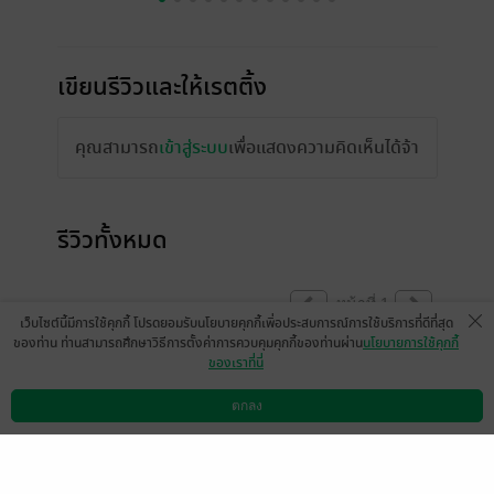
เขียนรีวิวและให้เรตติ้ง
คุณสามารถ
เข้าสู่ระบบ
เพื่อแสดงความคิดเห็นได้จ้า
รีวิวทั้งหมด
หน้าที่ 1
เว็บไซต์นี้มีการใช้คุกกี้ โปรดยอมรับนโยบายคุกกี้เพื่อประสบการณ์การใช้บริการที่ดีที่สุด
ของท่าน ท่านสามารถศึกษาวิธีการตั้งค่าการควบคุมคุกกี้ของท่านผ่าน
นโยบายการใช้คุกกี้
ของเราที่นี่
ข้อความนี้ถูกลบ
(ถูกลบโดยเจ้าของความคิดเห็น)
ตกลง
ดาวน์โหลดแอป
วิธีการใช้งาน
ติดต่อเรา
มีแล้ว -
Bonusnarak21