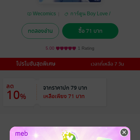
Wecomics
การ์ตูน Boy Love /
Yaoi
ทดลองอ่าน
ซื้อ 71 บาท
5.00
1 Rating
โปรโมชันสุดพิเศษ
เวลาที่เหลือ 7 วัน
ลด
จากราคาปก 79 บาท
10
%
เหลือเพียง 71 บาท
อยากได้
ซื้อเป็นของขวัญ
ติดตาม
แชร์