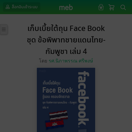
ล็อกอินเข้าระบบ
เก็บเบี้ยใต้ถุน Face Book
ชุด ข้อพิพาทชายแดนไทย-
กัมพูชา เล่ม 4
โดย
รศ.นิภาพรรณ ศรีพงษ์