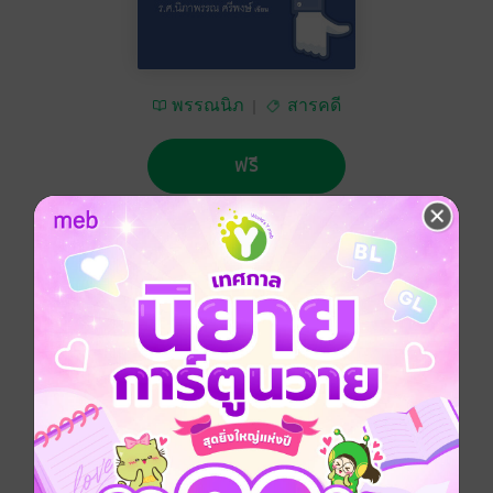
พรรณนิภ
สารคดี
ฟรี
No Rating
ติดตาม
แชร์
หนังสือเรื่อง เก็บเบี้ยใต้ถุน Face Book ชุด ข้อพิพาท
ชายแดนไทย- กัมพูชา เล่ม 4 เป็นหนังสือที่ผู้รวบรวม /
เรียบเรียง ได้จัดทำขึ้นเพื่อให้นักเรียน นิสิต นักศึกษา และผู้
อ่านทั่วไปได้ใช้เป็นหนังสืออ่านประกอบวิชา