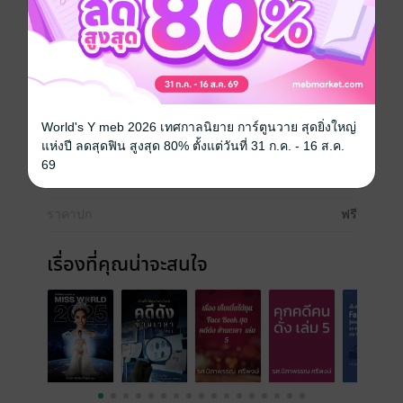
ประวัติศาสตร์การเมืองการปกครองและ ภาษาไทย เรื่อง
การอ่าน เก็บใจความสำคัญ จากข่าวที่ได้นำเสนอใน Face
Book ได้นำความรู้ที่ได้จากการอ่านไปใช้ในการศึกษา
ค้นคว้า และอ้างอิงในการทำรายงาน
ประเภทไฟล์
pdf
World's Y meb 2026 เทศกาลนิยาย การ์ตูนวาย สุดยิ่งใหญ่
วันที่วางขาย
26 มิถุนายน 2568
แห่งปี ลดสุดฟิน สูงสุด 80% ตั้งแต่วันที่ 31 ก.ค. - 16 ส.ค.
69
ความยาว
80 หน้า
ราคาปก
ฟรี
เรื่องที่คุณน่าจะสนใจ