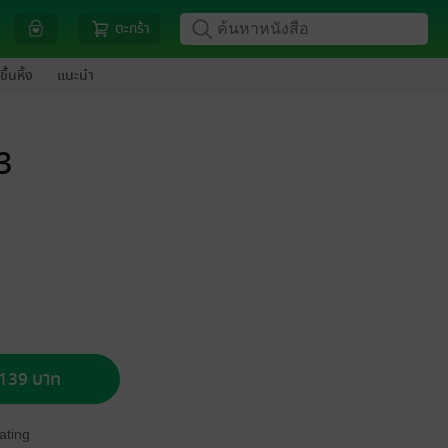
ตะกร้า
ขึ้นหิ้ง
แนะนำ
3
อ 139 บาท
ating