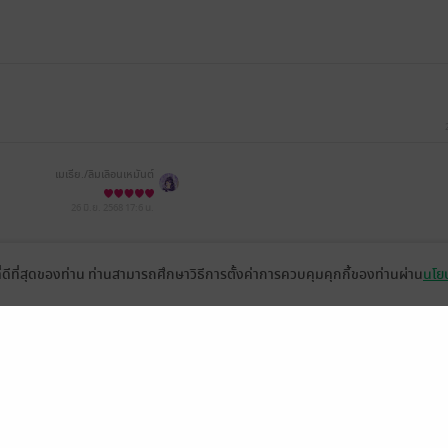
เมเธีย./ลืมเลือน​เหมันต์​
26 มิ.ย. 2568
17:6 น.
ที่ดีที่สุดของท่าน ท่านสามารถศึกษาวิธีการตั้งค่าการควบคุมคุกกี้ของท่านผ่าน
นโยบ
หน้าที่ 1
่วยเหลือ
เกี่ยวกับเรา
อีบุ๊ก
ข่าวสารและกิจกรรม