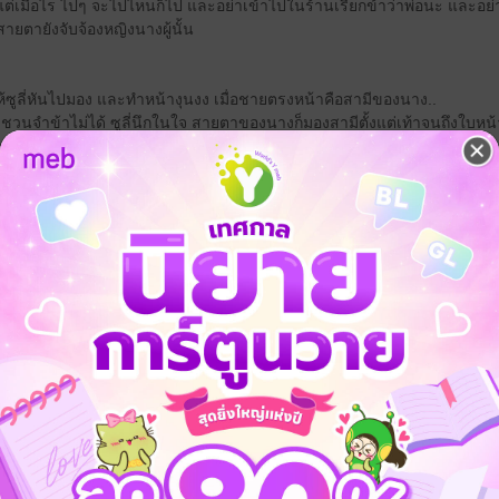
ตั้งแต่เมื่อไร ไปๆ จะไปไหนก็ไป และอย่าเข้าไปในร้านเรียกข้าว่าพ่อนะ และอ
ายตายังจับจ้องหญิงนางผู้นั้น
ูลี่หันไปมอง และทำหน้างุนงง เมื่อชายตรงหน้าคือสามีของนาง..
าวชวนจำข้าไม่ได้ ซูลี่นึกในใจ สายตาของนางก็มองสามีตั้งแต่เท้าจนถึงใบหน้
ะ แต่ไม่ได้ทำให้หัวใจของข้าเต้นแรงอีกต่อไปแล้ว ซูลี่นึกในใจ..
อถูกแม่นางตรงหน้ามอง เขาจึงเอ่ยแนะนำตัวและถามนางว่า "เอ่อ ข้า เจ๋อห่า
่จึงเล่นไปตามบท ไม่รู้จักเข้าเช่นกัน..
ัดสัมพันธ์อย่างนี้ เขาก็รู้สึกเสียหน้า จึงเอ่ยขึ้นว่า
บอกแซ่ของเจ้ากับข้าด้วย ว่าแต่แม่นางจะจ่ายค่าอาหารรึ"
จ้องมองสามี
อีกต่อไปแล้ว และข้าจะหาทางหย่ากับเจ้าให้เร็วที่สุด นางนึกในใจ
แม่นางนะ" เพราะความงามของแม่นางท่านนี้ทำเอาห่าวชวนตื้อ ทั้งที่รู้ว่าถูกแม่
าวชวนยกยิ้มเมื่อนึกคนเดียวในใจ
ล้วเถ้าแก่คงจะรู้จักห่าวชวนเป็นอย่างดี เพราะดูเถ้าแก่ที่มีอายุมาก แต่ก็ยังทำ
องแม่นางท่านนี้ข้าจะจ่ายเอง"
แก่เจ้าของร้านคำนับรับคำ..
าวชวนเล็กๆ น้อยๆ จึงเดินไปกระซิบบอกเถ้าแก่เจ้าของร้านว่า