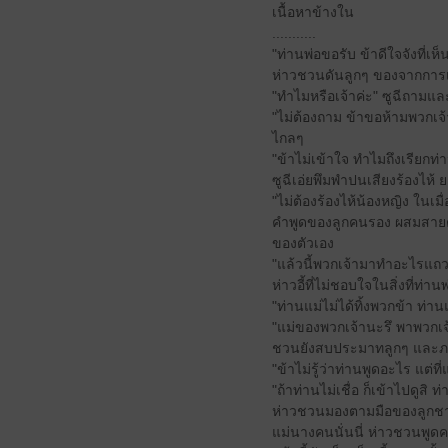
เนื้อหาข้างใน
...........
"ท่านพ่อขอรับ ข้าดีใจจังที่เ
ห่าวชวนดันลูกๆ ของจากการเกา
"ทำไมหรือเจ้าค่ะ" ซูฉีถามแล
"ไม่ต้องถาม ข้าขอห้ามพวกเจ้
ไกลๆ
"ข้าไม่เข้าใจ ทำไมถึงเรียกท่
ซูฉีเอ่ยพึมพำปนเสียงร้องไห
"ไม่ต้องร้องไห้น้องหญิง ในเ
คำพูดของลูกคนรอง ผสมสายตาขอ
ของตัวเอง
"แล้วนี้พวกเจ้ามาทำอะไรแถวน
ห่าวอี้ที่ไม่ชอบใจในสิ่งที่ท่า
"ท่านแม่ไม่ได้ทิ้งพวกข้า ท่
"แม่ของพวกเจ้านะรึ พาพวกเจ
ชวนยังสบประมาทลูกๆ และภ
"ข้าไม่รู้ว่าท่านพูดอะไร แต่ท
"ถ้าท่านไม่เชื่อ ก็เข้าไปดูสิ 
ห่าวชวนมองตามมือของลูกชายคน
แม่นางคนนั่นนี่ ห่าวชวนพูดค