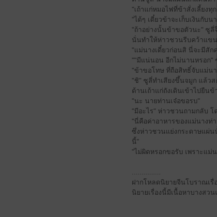
"เถ้าแก่หมอไฟที่ข้าสั่งเลี้ยง
"ได้ๆ เดี๋ยวข้าจะเก็บเงินกับน
"ถ้าอย่างนั้นข้าขอตัวนะ" ซูล
นั่นทำให้ห่าวชวนรีบคว้าแขน
"แม่นางเดี๋ยวก่อนสิ นี่จะมีสั
""มีแน่นอน อีกไม่นานหรอก" ซ
"ข้าขอโทษ ที่ถือสิทธิ์จับแม่
"ชิ" ซูลี่ทำเสียงขึ้นจมูก 
ด้านเถ้าแก่ถังเดินเข้าไปยื
"นะ นายท่านเจ๋อขอรบ"
"มีอะไร" ห่าวชวนถามกลับ โด
"นี่คือค่าอาหารของแม่นางท่า
ซึ่งห่าวชวนแย่งกระดาษแผ่นนั
นี้"
"ไม่ผิดหรอกขอรับ เพราะแม่นางท
...............
ฝากโหลดนิยายจีนโบราณเรื่อ
นิยายเรื่องนี้มีเนื้อหาบางสว