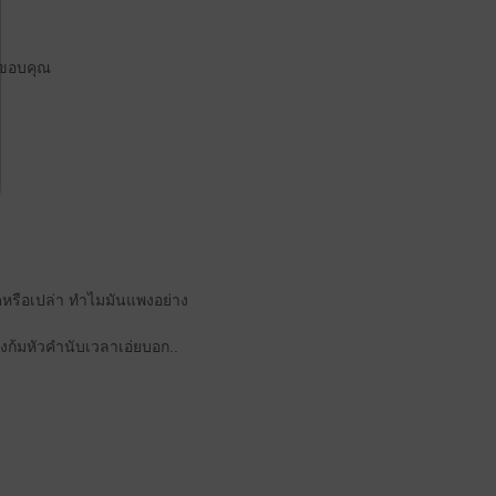
คำขอบคุณ
ิดหรือเปล่า ทำไมมันแพงอย่าง
่ถังก้มหัวคำนับเวลาเอ่ยบอก..