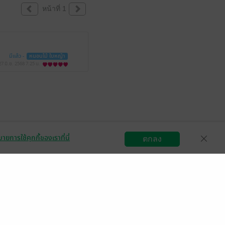
หน้าที่ 1
มีแล้ว -
หนอนไม้ ใบหญ้า
27 มิ.ย. 2568
7:25 น.
ายการใช้คุกกี้ของเราที่นี่
ตกลง
สมัครขายอีบุ๊ก
วิธีการใช้งาน
ติดต่อเรา
กลุ่มธุรกิจในเครือ
Central