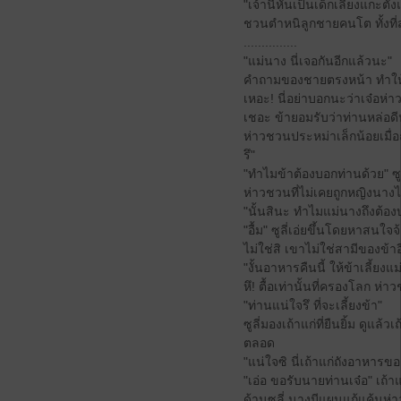
"เจ้านี้หันเป็นเด็กเลี้ยงแกะ
ชวนตำหนิลูกชายคนโต ทั้งที่ส
...............
"แม่นาง นี่เจอกันอีกแล้วนะ"
คำถามของชายตรงหน้า ทำให้ซ
เหอะ! นี่อย่าบอกนะว่าเจ๋อห่
เชอะ ข้ายอมรับว่าท่านหล่อดีน
ห่าวชวนประหม่าเล็กน้อยเมื่
รึ"
"ทำไมข้าต้องบอกท่านด้วย" ซูลี
ห่าวชวนที่ไม่เคยถูกหญิงนางไหนต
"นั้นสินะ ทำไมแม่นางถึงต้อง
"อื้ม" ซูลี่เอ่ยขึ้นโดยหาสนใจ
ไม่ใช่สิ เขาไม่ใช่สามีของข้า
"งั้นอาหารคืนนี้ ให้ข้าเลี้ยง
หึ! ตื้อเท่านั้นที่ครองโลก ห่
"ท่านแน่ใจรึ ที่จะเลี้ยงข้า"
ซูลี่มองเถ้าแก่ที่ยืนยิ้ม ดูแ
ตลอด
"แน่ใจซิ นี่เถ้าแก่ถังอาหารข
"เอ่อ ขอรับนายท่านเจ๋อ" เถ้า
ด้านซูลี่ นางมีแผนแก้แค้นห่