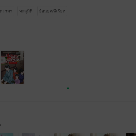
ดรามา
ทะลุมิติ
ย้อนยุค/พีเรียด
จ