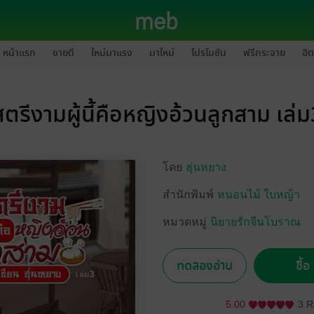
หน้าแรก
ขายดี
ใหม่มาแรง
มาใหม่
โปรโมชัน
ฟรีกระจาย
ฮิต
สตรีงามผู้นี้คือหญิงอ้วนลูกสาม เล่ม
โดย
ฮุ่นหยาง
สำนักพิมพ์
หนอนไม้ ใบหญ้า
หมวดหมู่
นิยายรักจีนโบราณ
ทดลองอ่าน
ซื้
5.00
3 R