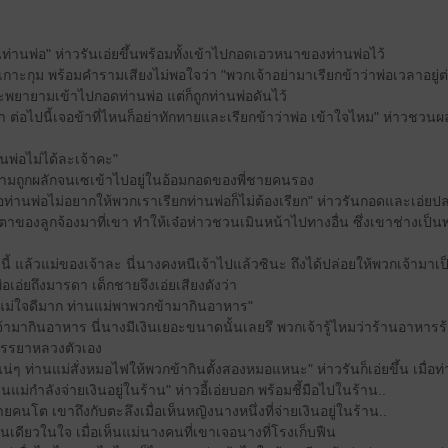
ห็นท่านพ่อ" ห่าวรันเอ่ยขึ้นพร้อมทั้งเข้าไปกอดเอวหนาของท่านพ่อไว้
ะกุม พร้อมคำรามเสียงไม่พอใจว่า "พวกเจ้าอย่ามาเรียกข้าว่าพ่อเวลาอยู่ต่
ะพยายามเข้าไปกอดท่านพ่อ แต่ก็ถูกท่านพ่อดันไว้
า ต่อไปนี้เจอข้าที่ไหนก็อย่าทักทายและเรียกข้าว่าพ่อ เข้าใจไหม" ห่าวชวน
านพ่อไม่ได้ละเจ้าคะ"
้ ยามถูกผลักจนเซเข้าไปอยู่ในอ้อมกอดของพี่ชายคนรอง
มื่อท่านพ่อไม่อยากให้พวกเราเรียกท่านพ่อก็ไม่ต้องเรียก" ห่าวรันกอดและเอ่
งลูกจ้องมาที่เขา ทำให้เจ๋อห่าวชวนเมินหน้าไปทางอื่น ซึ่งเขาช่างเป็นพ่อที่
ี้ แล้วแม่ของเจ้าละ นี่นางคงหนีเจ้าไปแล้วซินะ ถึงได้ปล่อยให้พวกเจ้ามา
นพ่อเอ่ยถึงมารดา เด็กชายจึงเอ่ยเสียงดังว่า
านแม่ใจดีมาก ท่านแม่พาพวกข้ามากินอาหาร"
้ามากินอาหาร นี่นางมีเงินเยอะขนาดนั้นเลยรึ พวกเจ้ารู้ไหมว่าร้านอาหารร
รรยาหลวงตัวเอง
ี่แน่ๆ ท่านแม่สั่งหมอไฟให้พวกข้ากินตั้งสองหมอแหนะ" ห่าวรันก็เอ่ยขึ้น เมื่อ
ท่านแม่กำลังจ่ายเงินอยู่ในร้าน" ห่าวอี้เอ่ยบอก พร้อมชี้มือไปในร้าน..
โต เขาถึงกับตะลึงเมื่อเห็นหญิงนางหนึ่งที่จ่ายเงินอยู่ในร้าน..
นเดียวในใจ เมื่อเห็นแม่นางคนที่เขาเจอนางที่โรงเก็บฟืน