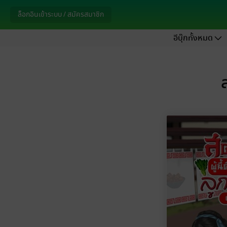
ล็อกอินเข้าระบบ / สมัครสมาชิก
อีบุ๊กทั้งหมด