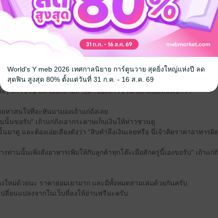
ทุกคนในร้านอาหารนี้ ก็เก็บเงินกับเขาก็แล้วกันนะ"
ายท่านเจ๋อเองขอรับ" เถ้าแก่ถังพยักหน้าดีใจ..
ี่จึงเอ่ยขึ้น พร้อมทั้งเดินผ่านหน้าห่าวชวน ซึ่งนางไม่ได้สนใจและคิดจะเอ่ย
นางไว้ และเอ่ยถามว่า
กครั้งไหม ถ้าข้าและแม่นางจะได้เจอกันอีก"
ูลี่เอ่ยขึ้น พร้อมใช้สายตาไม่พอใจจ้องมือของห่าวชวนที่จับแขนนาง..
World's Y meb 2026 เทศกาลนิยาย การ์ตูนวาย สุดยิ่งใหญ่แห่งปี ลด
นาง" ห่าวชวนรีบปล่อย และเอ่ยเสียงอ่อยๆ
สุดฟิน สูงสุด 80% ตั้งแต่วันที่ 31 ก.ค. - 16 ส.ค. 69
แล้วสะบัดหน้าหนีเดินออกจากร้าน โดยมีห่าวชวนมองตามไปละสายตา..
นข้างๆ ห่าวชวน แล้วมองตามสายตาของห่าวชวน แล้วเอ่ยเสียงเบาว่า
ยหาสนใจที่จะหันมามองเถ้าแก่ถังเลย
นนั้นขอรับ" เถ้าแก่ถังเอากระดาษเก็บเงินให้ห่าวชวนดู
้นมาดู และต้องเอ่ยเสียงดังว่า "สิบตำลึงเงินเลยหรือ นี่เจ้าคิดราคาอาหารผ
่านนั้นเพิ่งสั่งอาหารเพิ่มให้กับลูกค้าทุกโต๊ะเมื่อสักครู่นี้เองขอรับ" เถ้าแก
งใหม่ด้วยนะ ราคาย่อมเยามาก และมีทั้งหมดสามเล่มด้วยกันครับ
นเปลี่ยนแปลงจากในเว็บที่ลงให้อ่านฟรีนะครับ