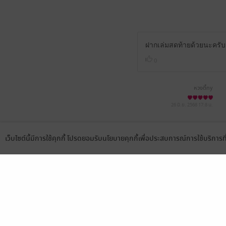
ฝากเล่มสดท้ายด้วยนะครับ
0
หวงตี้ny
26 มิ.ย. 2568
17:8 น.
เว็บไซต์นี้มีการใช้คุกกี้ โปรดยอมรับนโยบายคุกกี้เพื่อประสบการณ์การใช้บริการ
Language
ดาวน์โหลดแอป
เลือกหมวดหมู่
บริการช
นิยาย
สมัครขาย