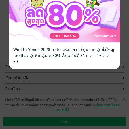
World's Y meb 2026 เทศกาลนิยาย การ์ตูนวาย สุดยิ่งใหญ่
แห่งปี ลดสุดฟิน สูงสุด 80% ตั้งแต่วันที่ 31 ก.ค. - 16 ส.ค.
69
เลือกหมวดหมู่
+
บริการช่วยเหลือ
+
เกี่ยวกับเรา
+
กลุ่มธุรกิจในเครือ
+
เว็บไซต์นี้มีการใช้คุกกี้ โปรดยอมรับนโยบายคุกกี้เพื่อประสบการณ์การใช้บริการที่ดีที่สุด
ของท่าน ท่านสามารถศึกษาวิธีการตั้งค่าการควบคุมคุกกี้ของท่านผ่าน
นโยบายการใช้คุกกี้
ของเราที่นี่
ตกลง
ดาวน์โหลดแอป
วิธีการใช้งาน
ติดต่อเรา