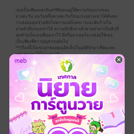
เธอเป็นเพียงแสงจันทร์ที่ซ่อนอยู่ใต้ความร้อนแรงของ
ดวงตะวัน จนวันหนึ่งดวงตะวันร้อนแรงอย่างเขาได้ค้นพบ
ว่าเธออบอุ่นช่วยขับไล่ความเหน็บหนาวและฝันร้ายใน
ยามค่ำคืนของเขาได้ ความลับที่เขาเฝ้าตามหามาเป็นสิบปี
สุดท้ายเป็นเธอที่กุมเอาไว้ มีหรืออาเชอร์จะปล่อยให้เธอ
เป็นเพียงพี่สาวบุญธรรมต่อไป
***เรื่องนี้เป็นรุ่นลูกของคุณอัลเล็นในอุบัติรักมาเฟียนะคะ
แต่แยกอ่านได้ไม่งงค่ะ***
"แผลเป็นที่หลังคุณได้มันมายังไง"
"ฉันซุ่มซ่ามเดินชนป้าพรรชตอนที่ท่านถือน้ำร้อนในมือ
เลยโดนลวกค่ะ คุณไม่เชื่อถามป้าพรรชได้" คำตอบของ
หญิงสาวไม่ได้ทำให้ชายหนุ่มแปลกใจนัก เขาเหยียดยิ้มที่
มุมปากขยับเข้าไปใกล้ขึ้นอีก
"แค่น้ำร้อนลวกแผลใหญ่ขนาดนั้นเลยหรือ"
"ค่ะ แผลอักเสบติดเชื้อเลยทำให้กินลึกและกว้างขึ้น แผล
เป็นก็เลยใหญ่และทิ้งรอยเอาไว้พอสมควร"
เพียงจันทร์สบตาคมกริบ ก่อนจะตกใจเมื่อมือใหญ่เอื้อมมา
จับมือขวาของเธอแล้วบีบเบาๆ
"โอ้ย!" ต่อให้มีสติแค่ไหนก็ไม่สามารถเก็บอาการได้