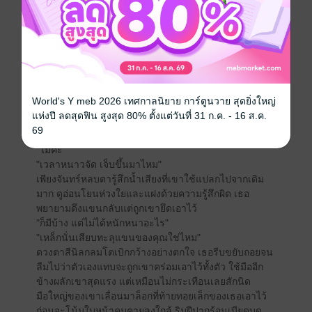
"เป็นอะไร ผมแค่แตะเองเจ็บมากหรือ"
เขาเหมือนปิศาจร้ายที่อ่านใจคนออก สีหน้าของเขาเหมือน
ประหลาดใจ แต่แววตาคมกริบจ้องลึกเหมือนจะแทงทะลุ
ความคิดในใจได้
"ฉันเคยประสบอุบัติเหตุค่ะ มีปัญหาที่แขนขวานิดหน่อยถ้า
ใช้แรงมากเกินไปจะรู้สึกเจ็บขึ้นมา"
"รอยแผลครั้งนั้นสินะ"
World's Y meb 2026 เทศกาลนิยาย การ์ตูนวาย สุดยิ่งใหญ่
"คะ คุณพูดว่าอะไร"
แห่งปี ลดสุดฟิน สูงสุด 80% ตั้งแต่วันที่ 31 ก.ค. - 16 ส.ค.
"รู้สึกเจ็บบ่อยไหม" เขาแตะเบาๆ ที่แขนขวาของเธอ จุดที่
69
เคยเกิดอุบัติเหตุได้แม่นยำจนเพียงจันทร์ตระหนก
"ไม่ค่ะ"
"เวลาหนาวจัด เจ็บขึ้นมาไหม"
เพียงจันทร์หลบตารู้สึกน้ำเสียงที่เขาใช้แปลกไปจากเดิม
มาก ดูอ่อนโยนห่วงใยและแฝงด้วยความรู้สึกผิด เธอ
พยายามดึงแขนกลับแต่ถูกเขายึดเอาไว้
"ก็มีบ้าง แต่ไม่ได้หนักหนาอะไร"
"เหล็กนั่นเสียบทะลุแขนของคุณใช่ไหม"
ดวงตาสีนิลกลมโตเบิกกว้างอย่างตกใจ เธอรีบขยับถอยจน
ลืมไปว่าตัวเองแทบจะถูกเขาคร่อมเอาไว้ทั้งตัว ใช้มืออีก
ข้างผลักเขาสุดแรง แต่เหมือนไม่กระเทือนเลยสักนิด
มือใหญ่ของเขาเลื่อนมาล็อกที่ท้ายทอยเล็กของเธอเอาไว้
ก่อนจะโน้มใบหน้าคมคายลงใกล้ ริมฝีปากร้อนเบียดบด