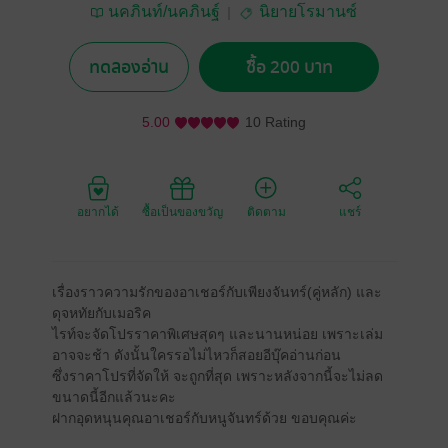
นคภินท์/นคภินฐ์
นิยายโรมานซ์
ทดลองอ่าน
ซื้อ 200 บาท
5.00
10 Rating
อยากได้
ซื้อเป็นของขวัญ
ติดตาม
แชร์
เรื่องราวความรักของอาเชอร์กับเพียงจันทร์(คู่หลัก) และ
ดุจหทัยกับเมอริค
ไรท์จะจัดโปรราคาพิเศษสุดๆ และนานหน่อย เพราะเล่ม
อาจจะช้า ดังนั้นใครรอไม่ไหวก็สอยอีบุ๊คอ่านก่อน
ซึ่งราคาโปรที่จัดให้ จะถูกที่สุด เพราะหลังจากนี้จะไม่ลด
ขนาดนี้อีกแล้วนะคะ
ฝากอุดหนุนคุณอาเชอร์กับหนูจันทร์ด้วย ขอบคุณค่ะ