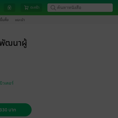
ตะกร้า
ขึ้นหิ้ง
แนะนำ
พัฒนาผู้
บิวเตอร์
อ 330 บาท