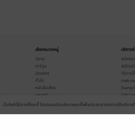
เลือกหมวดหมู่
บริการช
นิยาย
สมัครขาย
การ์ตูน
สมัครอ่
นิตยสาร
วิธีการใ
ทั่วไป
meb co
หนังสือเสียง
Stamp ค
บุฟเฟต์
Gift Co
เงื่อนไข
เว็บไซต์นี้มีการใช้คุกกี้ โปรดยอมรับนโยบายคุกกี้เพื่อประสบการณ์การใช้บริการ
Language
ดาวน์โหลดแอป
นโยบายค
แผนผังเ