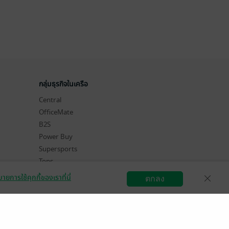
กลุ่มธุรกิจในเครือ
Central
OfficeMate
B2S
Power Buy
Supersports
Tops
Hytexts
ายการใช้คุกกี้ของเราที่นี่
ตกลง
สมัครขายอีบุ๊ก
วิธีการใช้งาน
ติดต่อเรา