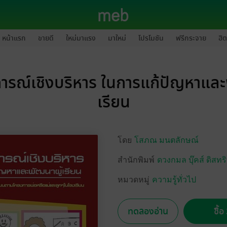
หน้าแรก
ขายดี
ใหม่มาแรง
มาใหม่
โปรโมชัน
ฟรีกระจาย
ฮิต
รณ์เชิงบริหาร ในการแก้ปัญหาและ
เรียน
โดย
โสภณ มนตลักษณ์
สำนักพิมพ์
ดวงกมล บุ๊คส์ ดิสทริ
หมวดหมู่
ความรู้ทั่วไป
ทดลองอ่าน
ซื้